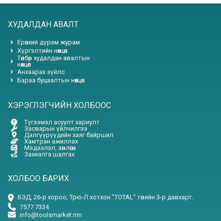
ХУДАЛДАН АВАЛТ
Ерөнхий дүрэм журам
Хүргэлтийн нөхцөл
Төлбөр худалдан авалтын
нөхцөл
Анхаарах зүйлс
Бараа буцаалтын нөхцөл
ХЭРЭГЛЭГЧИЙН ХОЛБООС
Түгээмэл асуулт хариулт
Засварын үйлчилгээ
Дэлгүүрүүдийн хаяг байршил
Хамтран ажиллах
Мэдээлэл, зөвлөгөө
Захиалга шалгах
ХОЛБОО БАРИХ
БЗД, 26-р хороо, Трю-Л хотхон "TOTAL" төвийн 3-р давхарт.
7577 7334
info@toolsmarket.mn