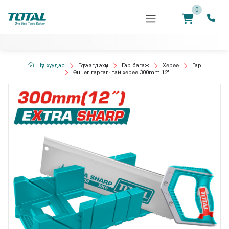
0
Нүүр хуудас
Бүтээгдэхүүн
Гар багаж
Хөрөө
Гар
Өнцөг гаргагчтай хөрөө 300mm 12"