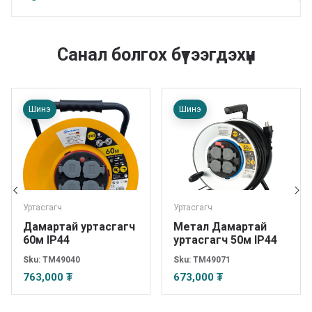
Санал болгох бүтээгдэхүүн
Шинэ
Шинэ
Уртасгагч
Уртасгагч
Дамартай уртасгагч
Метал Дамартай
60м IP44
уртасгагч 50м IP44
Sku:
TM49040
Sku:
TM49071
763,000 ₮
673,000 ₮