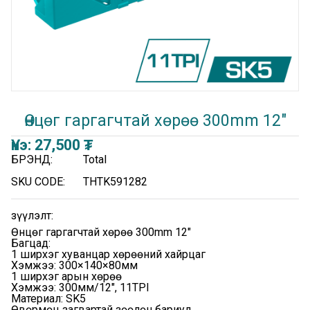
Өнцөг гаргагчтай хөрөө 300mm 12"
Үнэ:
27,500
₮
БРЭНД:
Total
SKU CODE:
THTK591282
Үзүүлэлт:
Өнцөг гаргагчтай хөрөө 300mm 12"
Багцад:
1 ширхэг хуванцар хөрөөний хайрцаг
Хэмжээ: 300×140×80мм
1 ширхэг арын хөрөө
Хэмжээ: 300мм/12", 11TPI
Материал: SK5
Өвөрмөц загвартай зөөлөн бариул