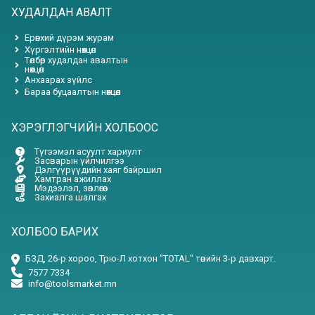
ХУДАЛДАН АВАЛТ
Ерөнхий дүрэм журам
Хүргэлтийн нөхцөл
Төлбөр худалдан авалтын
нөхцөл
Анхаарах зүйлс
Бараа буцаалтын нөхцөл
ХЭРЭГЛЭГЧИЙН ХОЛБООС
Түгээмэл асуулт хариулт
Засварын үйлчилгээ
Дэлгүүрүүдийн хаяг байршил
Хамтран ажиллах
Мэдээлэл, зөвлөгөө
Захиалга шалгах
ХОЛБОО БАРИХ
БЗД, 26-р хороо, Трю-Л хотхон "TOTAL" төвийн 3-р давхарт.
7577 7334
info@toolsmarket.mn