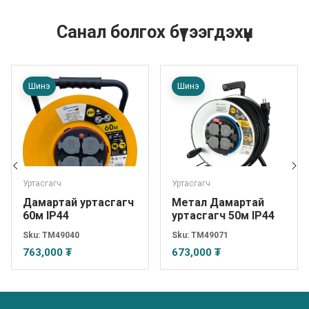
Санал болгох бүтээгдэхүүн
Шинэ
Шинэ
Уртасгагч
Уртасгагч
Дамартай уртасгагч
Метал Дамартай
60м IP44
уртасгагч 50м IP44
Sku:
TM49040
Sku:
TM49071
763,000 ₮
673,000 ₮