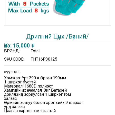
Дрилний Цүнх /Бүсний/
Үнэ:
15,000
₮
БРЭНД:
Total
SKU CODE:
THT16P30125
Үзүүлэлт:
Хэмжээ: Урт 290 × Өргөн 190мм
1 ширхэг бүстэй
Материал: 1680D полиэст
Хамгийн их ачаалал: 8кг Батарей
дриллэнд зориулсан 1 ширхэг том
халаас
Өрмийн хошуу болон эрэг хийх 9 ширхэг
урд халаас
Цаасан картон савлагаатай