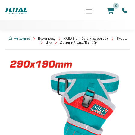
0
Нүүр хуудас
Бүтээгдэхүүн
ХАБАЭ-ын багаж, хэрэгсэл
Бусад
Цүнх
Дрилний Цүнх /Бүсний/