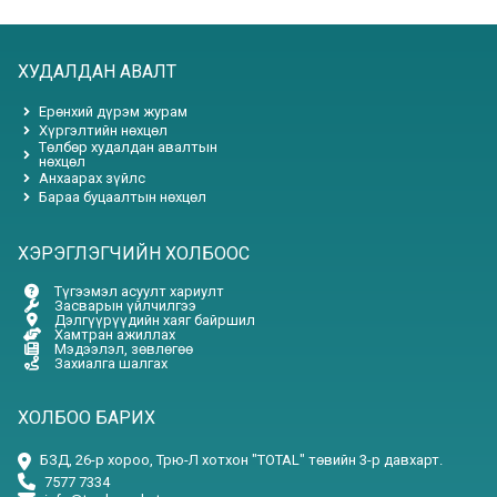
ХУДАЛДАН АВАЛТ
Ерөнхий дүрэм журам
Хүргэлтийн нөхцөл
Төлбөр худалдан авалтын
нөхцөл
Анхаарах зүйлс
Бараа буцаалтын нөхцөл
ХЭРЭГЛЭГЧИЙН ХОЛБООС
Түгээмэл асуулт хариулт
Засварын үйлчилгээ
Дэлгүүрүүдийн хаяг байршил
Хамтран ажиллах
Мэдээлэл, зөвлөгөө
Захиалга шалгах
ХОЛБОО БАРИХ
БЗД, 26-р хороо, Трю-Л хотхон "TOTAL" төвийн 3-р давхарт.
7577 7334