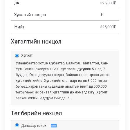
Дүн
325,000
₮
Хүргэлтийн нөхцөл
₮
Нийт
325,000
₮
Хүргэлтийн нөхцөл
Хүргэлт
Улаанбаатар хотын Сүхбаатар, Баянгол, Чингэлтэй, Хан-
Уул, Сонгиноxайрхан, Баянзүрх гэсэн дүүргүүдийн 5 шар, 7
буудал, Офицеруудын ордон, Зайсан гэсэн хүрээн дотор
хүргэлтийг хийнэ. Хүргэлтийн стандарт үнэ нь 8,000 төгрөг
бөгөөд хэрэв таны худалдан авалтын нийт дүн 500,000
төгрөгнөөс их байвал хүргэлтийн үнэ нэмэгдэхгүй. Хүргэлт
зөвхөн ажлын өдрүүдэд хийгдэнэ.
Төлбөрийн нөхцөл
Дансаар төлөх