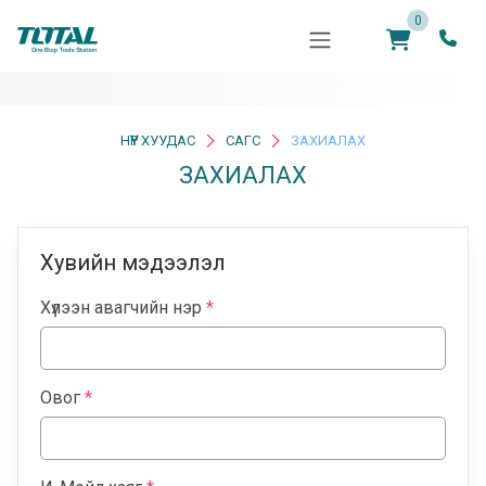
0
НҮҮР ХУУДАС
САГС
ЗАХИАЛАХ
ЗАХИАЛАХ
Хувийн мэдээлэл
Хүлээн авагчийн нэр
*
Овог
*