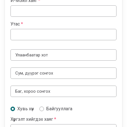
И-Мэйл хаяг
*
Утас
*
Хувь хүн
Байгууллага
Хүргэлт хийгдэх хаяг
*