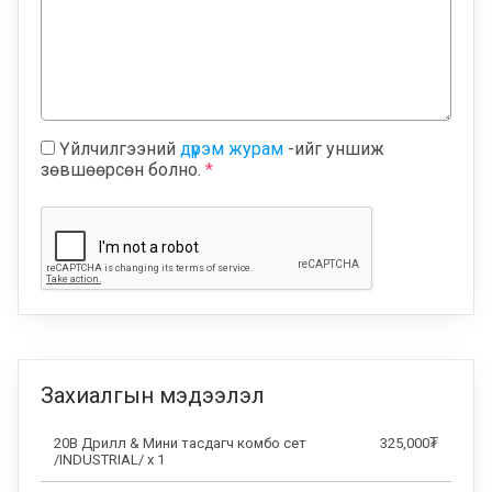
Үйлчилгээний
дүрэм журам
-ийг уншиж
зөвшөөрсөн болно.
*
Захиалгын мэдээлэл
20В Дрилл & Мини тасдагч комбо сет
325,000
₮
/INDUSTRIAL/
x
1