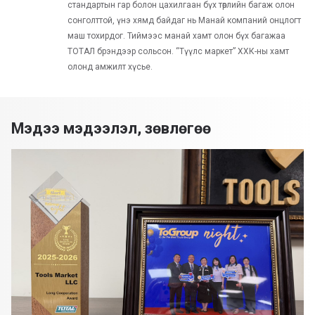
стандартын гар болон цахилгаан бүх төрлийн багаж олон
сонголттой, үнэ хямд байдаг нь Манай компаний онцлогт
маш тохирдог. Тиймээс манай хамт олон бүх багажаа
ТОТАЛ брэндээр сольсон. “Түүлс маркет” ХХК-ны хамт
олонд амжилт хүсье.
Мэдээ мэдээлэл, зөвлөгөө