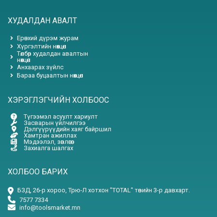
ХУДАЛДАН АВАЛТ
Ерөнхий дүрэм журам
Хүргэлтийн нөхцөл
Төлбөр худалдан авалтын
нөхцөл
Анхаарах зүйлс
Бараа буцаалтын нөхцөл
ХЭРЭГЛЭГЧИЙН ХОЛБООС
Түгээмэл асуулт хариулт
Засварын үйлчилгээ
Дэлгүүрүүдийн хаяг байршил
Хамтран ажиллах
Мэдээлэл, зөвлөгөө
Захиалга шалгах
ХОЛБОО БАРИХ
БЗД, 26-р хороо, Трю-Л хотхон "TOTAL" төвийн 3-р давхарт.
7577 7334
info@toolsmarket.mn