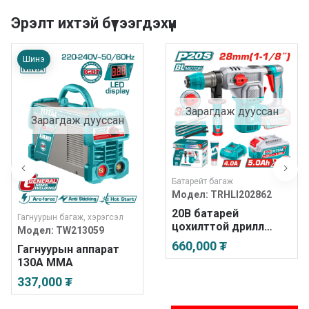
Эрэлт ихтэй бүтээгдэхүүн
Шинэ
Зарагдаж дууссан
Зарагдаж дууссан
Батарейт багаж
Модел:
TRHLI202862
20В батарей
Гагнуурын багаж, хэрэгсэл
цохилттой дрилл
Модел:
TW213059
28мм
660,000 ₮
Гагнуурын аппарат
130А MMA
337,000 ₮