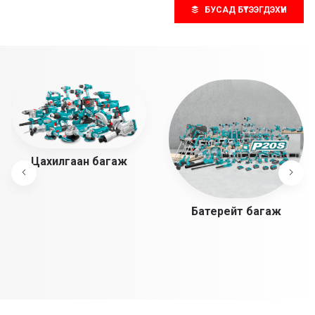
БУСАД БҮТЭЭГДЭХҮҮН
Цахилгаан багаж
Батерейт багаж