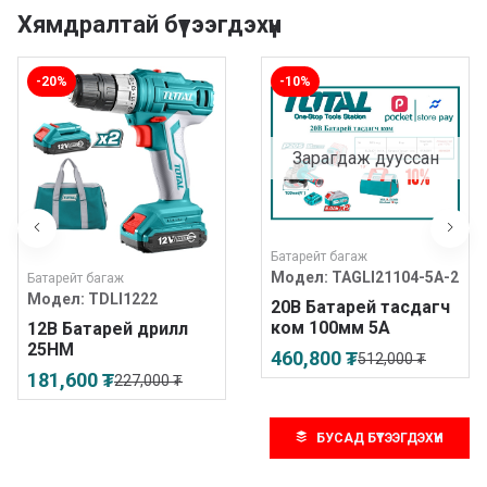
Хямдралтай бүтээгдэхүүн
-20%
-10%
Зарагдаж дууссан
Батарейт багаж
Модел:
TAGLI21104-5A-2
Батарейт багаж
Модел:
TDLI1222
20В Батарей тасдагч
ком 100мм 5А
12В Батарей дрилл
25НМ
460,800 ₮
512,000 ₮
181,600 ₮
227,000 ₮
БУСАД БҮТЭЭГДЭХҮҮН