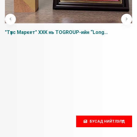
"Түүлс Маркет" ХХК нь TOGROUP-ийн “Long
Cooperation Award” шагналыг хүртлээ.
БУСАД НИЙТЛЭЛҮҮД