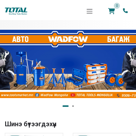
0
Шинэ бүтээгдэхүүн