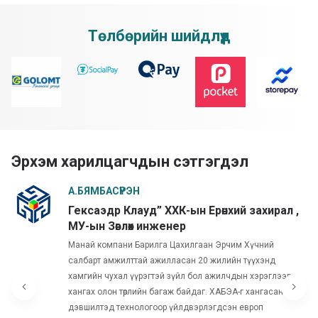
Төлбөрийн шийдлүүд
Эрхэм харилцагчдын сэтгэгдэл
А.БЯМБАСҮРЭН
Гексаэдр Клауд” ХХК-ын Ерөнхий захирал ,
МУ-ын Зөвлөх инженер
Манай компани Барилга Цахилгаан Эрчим Хүчний
салбарт амжилттай ажилласан 20 жилийн түүхэнд
хамгийн чухал үүрэгтэй зүйл бол ажилчдын хэрэглээг
хангах олон төрлийн багаж байдаг. ХАБЭА-г хангасан
дэвшилтэд технологоор үйлдвэрлэгдсэн европ