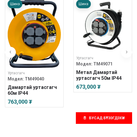
Шинэ
Шинэ
Уртасгагч
Модел:
TM49071
Метал Дамартай
Уртасгагч
уртасгагч 50м IP44
Модел:
TM49040
673,000 ₮
Дамартай уртасгагч
60м IP44
763,000 ₮
БУСАД БҮТЭЭГДЭХҮҮН