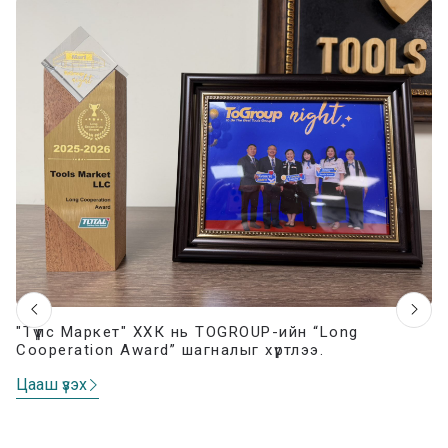
"Түүлс Маркет" ХХК нь TOGROUP-ийн “Long
Cooperation Award” шагналыг хүртлээ.
Цааш үзэх