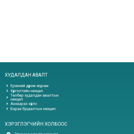
ХУДАЛДАН АВАЛТ
Ерөнхий дүрэм журам
Хүргэлтийн нөхцөл
Төлбөр худалдан авалтын
нөхцөл
Анхаарах зүйлс
Бараа буцаалтын нөхцөл
ХЭРЭГЛЭГЧИЙН ХОЛБООС