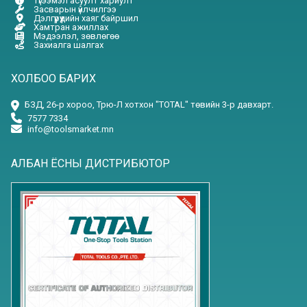
Түгээмэл асуулт хариулт
Засварын үйлчилгээ
Дэлгүүрүүдийн хаяг байршил
Хамтран ажиллах
Мэдээлэл, зөвлөгөө
Захиалга шалгах
ХОЛБОО БАРИХ
БЗД, 26-р хороо, Трю-Л хотхон "TOTAL" төвийн 3-р давхарт.
7577 7334
info@toolsmarket.mn
АЛБАН ЁСНЫ ДИСТРИБЮТОР