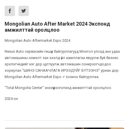
Mongolian Auto After Market 2024 Экспонд
амжилттай оролцлоо
Mongolian Auto Aftermarket Expo 2024
Nexus Auto сервисийн гишүүн байгууллагууд Монгол улсад анх удаа
автомашины нэмэлт зах зээлд үйл ажиллагаа явуулж буй бизнес
эрхлэгчидийг нэг дор цуглуулж автомашин сонирхогчдодоо
зориулан "ШИНЭ САНААЧЛАГА ИРЭЭДҮЙГ БҮТЭЭНЭ" уриан дор
Mongolian Auto Aftermarket Expo -г зохион байгууллаа.
"Total Mongolia Center" энэхүү үзэсгэлэнд амжилттай оролцлоо.
2024 он