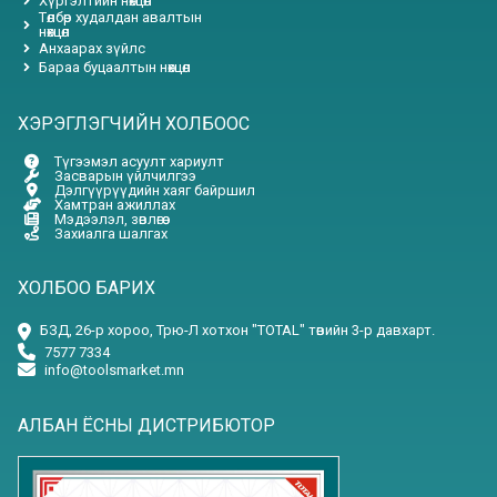
Хүргэлтийн нөхцөл
Төлбөр худалдан авалтын
нөхцөл
Анхаарах зүйлс
Бараа буцаалтын нөхцөл
ХЭРЭГЛЭГЧИЙН ХОЛБООС
Түгээмэл асуулт хариулт
Засварын үйлчилгээ
Дэлгүүрүүдийн хаяг байршил
Хамтран ажиллах
Мэдээлэл, зөвлөгөө
Захиалга шалгах
ХОЛБОО БАРИХ
БЗД, 26-р хороо, Трю-Л хотхон "TOTAL" төвийн 3-р давхарт.
7577 7334
info@toolsmarket.mn
АЛБАН ЁСНЫ ДИСТРИБЮТОР