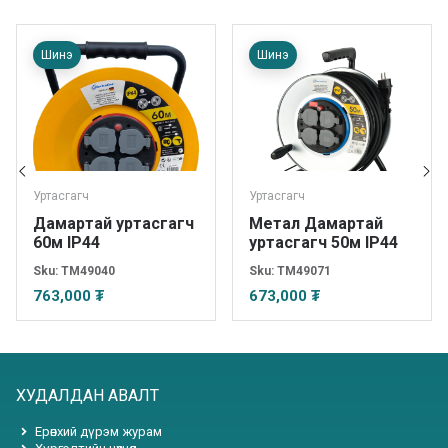
Шинэ
Шинэ
Уртасгагч
Уртасгагч
Дамартай уртасгагч
Метал Дамартай
60м IP44
уртасгагч 50м IP44
Sku:
TM49040
Sku:
TM49071
763,000 ₮
673,000 ₮
ХУДАЛДАН АВАЛТ
Ерөнхий дүрэм журам