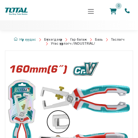
0
Нүүр хуудас
Бүтээгдэхүүн
Гар багаж
Бахь
Таслагч
Утас үзүүрлэгч /INDUSTRIAL/