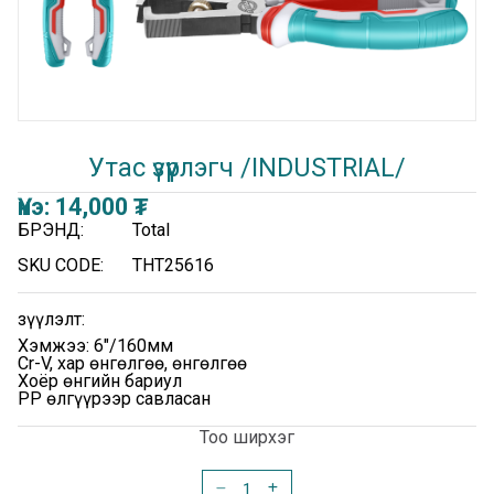
Утас үзүүрлэгч /INDUSTRIAL/
Үнэ:
14,000
₮
БРЭНД:
Total
SKU CODE:
THT25616
Үзүүлэлт:
Хэмжээ: 6"/160мм
Cr-V, хар өнгөлгөө, өнгөлгөө
Хоёр өнгийн бариул
PP өлгүүрээр савласан
Тоо ширхэг