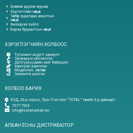
Ерөнхий дүрэм журам
Хүргэлтийн нөхцөл
Төлбөр худалдан авалтын
нөхцөл
Анхаарах зүйлс
Бараа буцаалтын нөхцөл
ХЭРЭГЛЭГЧИЙН ХОЛБООС
Түгээмэл асуулт хариулт
Засварын үйлчилгээ
Дэлгүүрүүдийн хаяг байршил
Хамтран ажиллах
Мэдээлэл, зөвлөгөө
Захиалга шалгах
ХОЛБОО БАРИХ
БЗД, 26-р хороо, Трю-Л хотхон "TOTAL" төвийн 3-р давхарт.
7577 7334
info@toolsmarket.mn
АЛБАН ЁСНЫ ДИСТРИБЮТОР