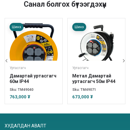
Санал болгох бүтээгдэхүүн
Шинэ
Шинэ
Уртасгагч
Уртасгагч
Дамартай уртасгагч
Метал Дамартай
60м IP44
уртасгагч 50м IP44
Sku:
TM49040
Sku:
TM49071
763,000 ₮
673,000 ₮
ХУДАЛДАН АВАЛТ