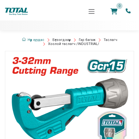
0
Нүүр хуудас
Бүтээгдэхүүн
Гар багаж
Таслагч
Хоолой таслагч /INDUSTRIAL/