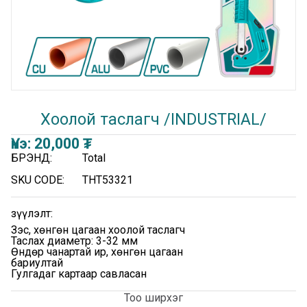
Хоолой таслагч /INDUSTRIAL/
Үнэ:
20,000
₮
БРЭНД:
Total
SKU CODE:
THT53321
Үзүүлэлт:
Зэс, хөнгөн цагаан хоолой таслагч
Таслах диаметр: 3-32 мм
Өндөр чанартай ир, хөнгөн цагаан
бариултай
Гулгадаг картаар савласан
Тоо ширхэг