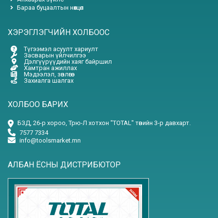
Бараа буцаалтын нөхцөл
ХЭРЭГЛЭГЧИЙН ХОЛБООС
Түгээмэл асуулт хариулт
Засварын үйлчилгээ
Дэлгүүрүүдийн хаяг байршил
Хамтран ажиллах
Мэдээлэл, зөвлөгөө
Захиалга шалгах
ХОЛБОО БАРИХ
БЗД, 26-р хороо, Трю-Л хотхон "TOTAL" төвийн 3-р давхарт.
7577 7334
info@toolsmarket.mn
АЛБАН ЁСНЫ ДИСТРИБЮТОР