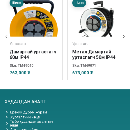
Шинэ
Шинэ
Уртасгагч
Уртасгагч
Дамартай уртасгагч
Метал Дамартай
60м IP44
уртасгагч 50м IP44
Sku:
TM49040
Sku:
TM49071
763,000 ₮
673,000 ₮
ХУДАЛДАН АВАЛТ
Ерөнхий дүрэм журам
Хүргэлтийн нөхцөл
Төлбөр худалдан авалтын
нөхцөл
Анхаарах зүйлс