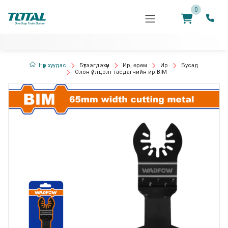
0
Нүүр хуудас
Бүтээгдэхүүн
Ир, өрөм
Ир
Бусад
Олон үйлдэлт тасдагчийн ир BIM