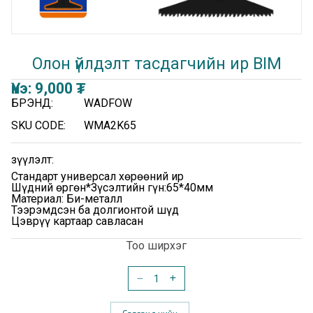
Олон үйлдэлт тасдагчийн ир BIM
Үнэ:
9,000
₮
БРЭНД:
WADFOW
SKU CODE:
WMA2K65
Үзүүлэлт:
Стандарт универсал хөрөөний ир
Шүдний өргөн*Зүсэлтийн гүн:65*40мм
Материал: Би-металл
Тээрэмдсэн ба долгионтой шүд
Цэврүү картаар савласан
Тоо ширхэг