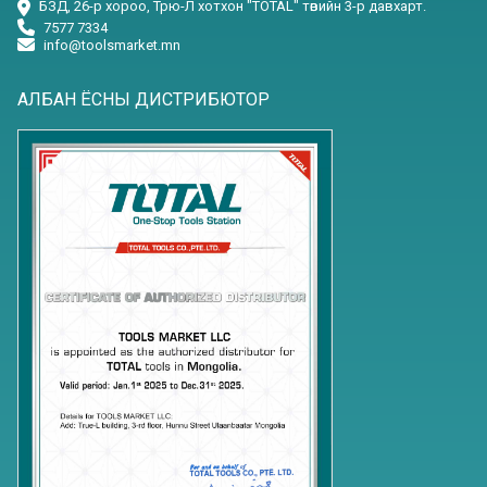
БЗД, 26-р хороо, Трю-Л хотхон "TOTAL" төвийн 3-р давхарт.
7577 7334
info@toolsmarket.mn
АЛБАН ЁСНЫ ДИСТРИБЮТОР