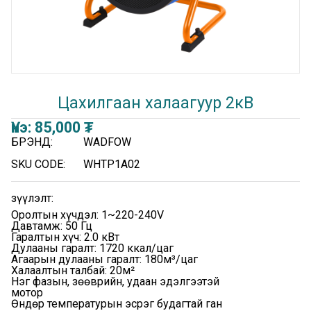
Цахилгаан халаагуур 2кВ
Үнэ:
85,000
₮
БРЭНД:
WADFOW
SKU CODE:
WHTP1A02
Үзүүлэлт:
Оролтын хүчдэл: 1~220-240V
Давтамж: 50 Гц
Гаралтын хүч: 2.0 кВт
Дулааны гаралт: 1720 ккал/цаг
Агаарын дулааны гаралт: 180м³/цаг
Халаалтын талбай: 20м²
Нэг фазын, зөөврийн, удаан эдэлгээтэй
мотор
Өндөр температурын эсрэг будагтай ган