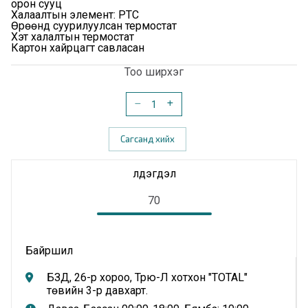
орон сууц
Халаалтын элемент: PTC
Өрөөнд суурилуулсан термостат
Хэт халалтын термостат
Картон хайрцагт савласан
Тоо ширхэг
Сагсанд хийх
Үлдэгдэл
70
Байршил
БЗД, 26-р хороо, Трю-Л хотхон "TOTAL"
төвийн 3-р давхарт.