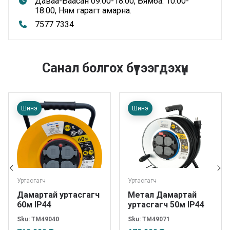
Даваа-Баасан 09:00-18:00, Бямба: 10:00-
18:00, Ням гарагт амарна.
7577 7334
Санал болгох бүтээгдэхүүн
Шинэ
Шинэ
Уртасгагч
Уртасгагч
Дамартай уртасгагч
Метал Дамартай
60м IP44
уртасгагч 50м IP44
Sku:
TM49040
Sku:
TM49071