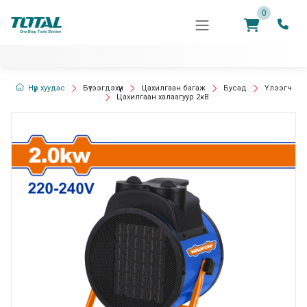
0
Нүүр хуудас
Бүтээгдэхүүн
Цахилгаан багаж
Бусад
Үлээгч
Цахилгаан халаагуур 2кВ