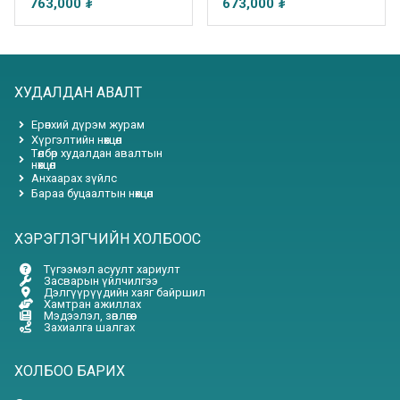
763,000 ₮
673,000 ₮
ХУДАЛДАН АВАЛТ
Ерөнхий дүрэм журам
Хүргэлтийн нөхцөл
Төлбөр худалдан авалтын
нөхцөл
Анхаарах зүйлс
Бараа буцаалтын нөхцөл
ХЭРЭГЛЭГЧИЙН ХОЛБООС
Түгээмэл асуулт хариулт
Засварын үйлчилгээ
Дэлгүүрүүдийн хаяг байршил
Хамтран ажиллах
Мэдээлэл, зөвлөгөө
Захиалга шалгах
ХОЛБОО БАРИХ