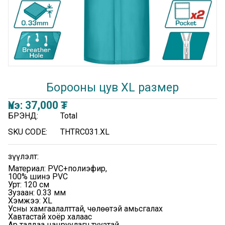
Борооны цув XL размер
Үнэ:
37,000
₮
БРЭНД:
Total
SKU CODE:
THTRC031.XL
Үзүүлэлт:
Материал: PVC+полиэфир,
100% шинэ PVC
Урт: 120 см
Зузаан: 0.33 мм
Хэмжээ: XL
Усны хамгаалалттай, чөлөөтэй амьсгалах
Хавтастай хоёр халаас
Ар талдаа цацруулагч туузтай