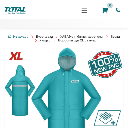
0
Нүүр хуудас
Бүтээгдэхүүн
ХАБАЭ-ын багаж, хэрэгсэл
Бусад
Хувцас
Борооны цув XL размер