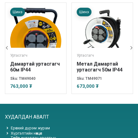
Шинэ
Шинэ
Уртасгагч
Уртасгагч
Дамартай уртасгагч
Метал Дамартай
60м IP44
уртасгагч 50м IP44
Sku:
TM49040
Sku:
TM49071
763,000 ₮
673,000 ₮
ХУДАЛДАН АВАЛТ
Ерөнхий дүрэм журам
Хүргэлтийн нөхцөл
Төлбөр худалдан авалтын