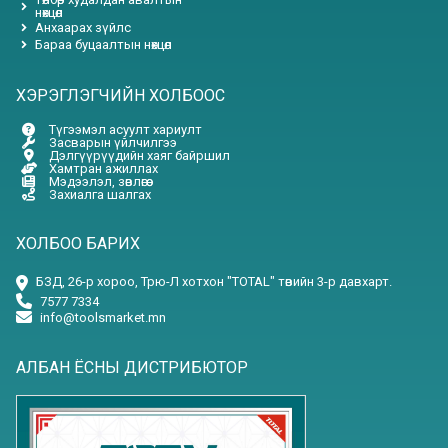
нөхцөл
Анхаарах зүйлс
Бараа буцаалтын нөхцөл
ХЭРЭГЛЭГЧИЙН ХОЛБООС
Түгээмэл асуулт хариулт
Засварын үйлчилгээ
Дэлгүүрүүдийн хаяг байршил
Хамтран ажиллах
Мэдээлэл, зөвлөгөө
Захиалга шалгах
ХОЛБОО БАРИХ
БЗД, 26-р хороо, Трю-Л хотхон "TOTAL" төвийн 3-р давхарт.
7577 7334
info@toolsmarket.mn
АЛБАН ЁСНЫ ДИСТРИБЮТОР