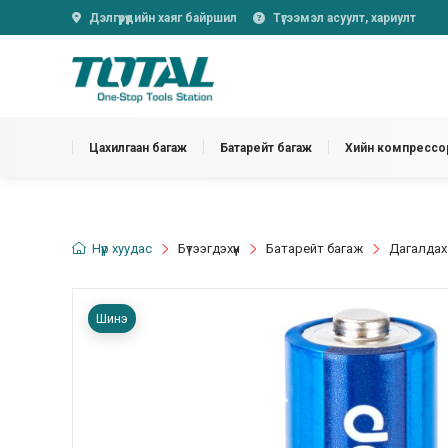
Дэлгүүрүүдийн хаяг байршил
Түгээмэл асуулт, хариулт
Цахилгаан багаж
Батарейт багаж
Хийн компрессор
Нүүр хуудас
Бүтээгдэхүүн
Батарейт багаж
Дагалдах
Шинэ