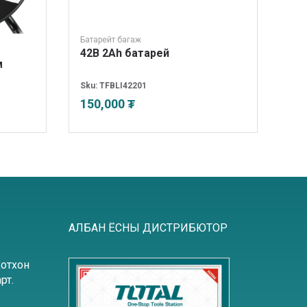
Батарейт багаж
Бат
42В 2Ah батарей
20
м
цэ
Sku:
TFBLI42201
Sku
150,000 ₮
67
АЛБАН ЁСНЫ ДИСТРИБЮТОР
хотхон
рт.