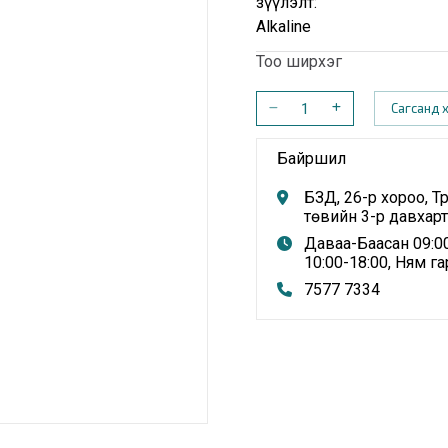
Үзүүлэлт:
Alkaline
Тоо ширхэг
Сагсанд 
Байршил
БЗД, 26-р хороо, Т
төвийн 3-р давхарт
Даваа-Баасан 09:00
10:00-18:00, Ням га
7577 7334