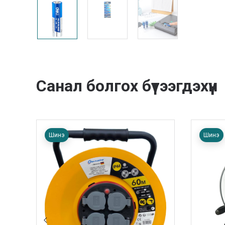
Санал болгох бүтээгдэхүүн
Шинэ
Шинэ