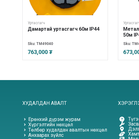
Уртасгагч
Уртасгаг
Дамартай уртасгагч 60м IP44
Метал
50м IP
Sku:
TM49040
Sku:
TM
763,000 ₮
673,0
ХУДАЛДАН АВАЛТ
ХЭРЭГЛ
Түгэ
Ерөнхий дүрэм журам
Засв
Хүргэлтийн нөхцөл
Дэлг
Төлбөр худалдан авалтын нөхцөл
Хамт
Анхаарах зүйлс
Мэдэ