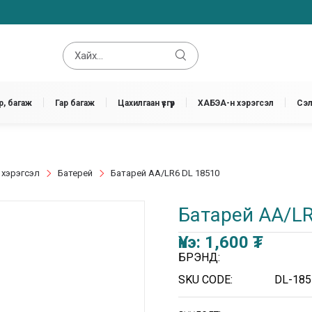
, багаж
Гар багаж
Цахилгаан үүсгүүр
ХАБЭА-н хэрэгсэл
Сэл
 хэрэгсэл
Батерей
Батарей АА/LR6 DL 18510
Батарей АА/LR
Үнэ:
1,600
₮
БРЭНД:
SKU CODE:
DL-185