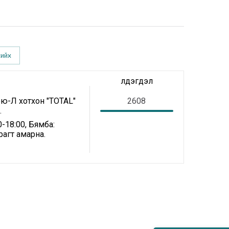
хийх
Үлдэгдэл
рю-Л хотхон "TOTAL"
2608
.
-18:00, Бямба:
рагт амарна.