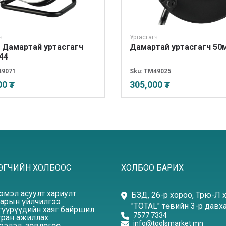
ч
Уртасгагч
 Дамартай уртасгагч
Дамартай уртасгагч 50
44
49071
Sku:
TM49025
00 ₮
305,000 ₮
ЭГЧИЙН ХОЛБООС
ХОЛБОО БАРИХ
эмэл асуулт хариулт
БЗД, 26-р хороо, Трю-Л 
арын үйлчилгээ
"TOTAL" төвийн 3-р давха
үүрүүдийн хаяг байршил
7577 7334
ран ажиллах
info@toolsmarket.mn
элэл, зөвлөгөө