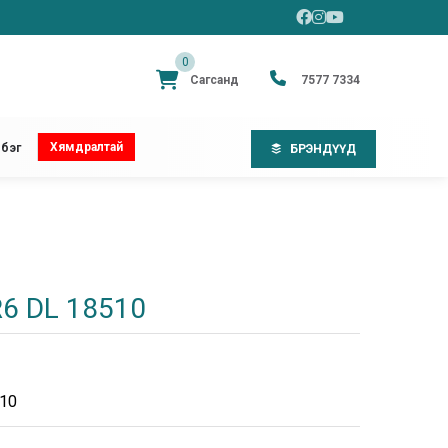
0
Сагсанд
7577 7334
Хямдралтай
бэг
БРЭНДҮҮД
6 DL 18510
10