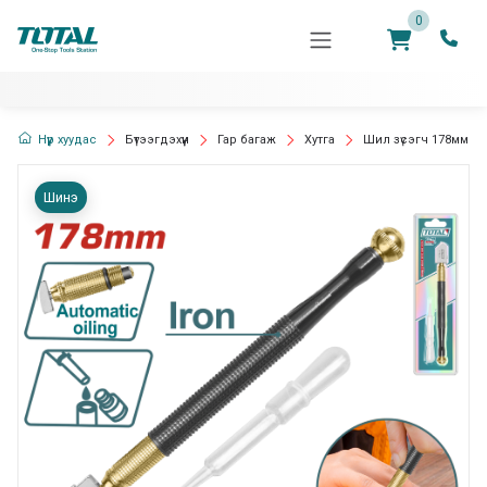
0
Нүүр хуудас
Бүтээгдэхүүн
Гар багаж
Хутга
Шил зүсэгч 178мм
Шинэ