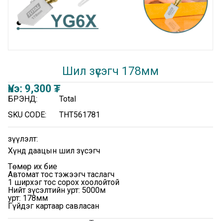
Шил зүсэгч 178мм
Үнэ:
9,300
₮
БРЭНД:
Total
SKU CODE:
THT561781
Үзүүлэлт:
Хүнд даацын шил зүсэгч
Төмөр их бие
Автомат тос тэжээгч таслагч
1 ширхэг тос сорох хоолойтой
Нийт зүсэлтийн урт: 5000м
урт: 178мм
Гүйдэг картаар савласан