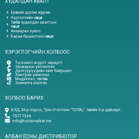
ХУДАЛДАН АВАЛТ
Ерөнхий дүрэм журам
Хүргэлтийн нөхцөл
Төлбөр худалдан авалтын
нөхцөл
Анхаарах зүйлс
Бараа буцаалтын нөхцөл
ХЭРЭГЛЭГЧИЙН ХОЛБООС
Түгээмэл асуулт хариулт
Засварын үйлчилгээ
Дэлгүүрүүдийн хаяг байршил
Хамтран ажиллах
Мэдээлэл, зөвлөгөө
Захиалга шалгах
ХОЛБОО БАРИХ
БЗД, 26-р хороо, Трю-Л хотхон "TOTAL" төвийн 3-р давхарт.
7577 7334
info@toolsmarket.mn
АЛБАН ЁСНЫ ДИСТРИБЮТОР