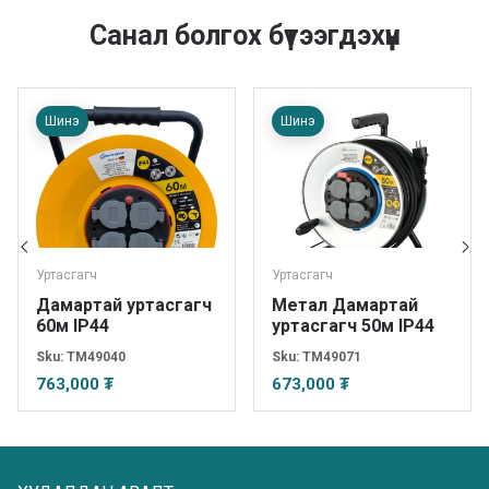
Санал болгох бүтээгдэхүүн
Шинэ
Шинэ
Уртасгагч
Уртасгагч
Дамартай уртасгагч
Метал Дамартай
60м IP44
уртасгагч 50м IP44
Sku:
TM49040
Sku:
TM49071
763,000 ₮
673,000 ₮