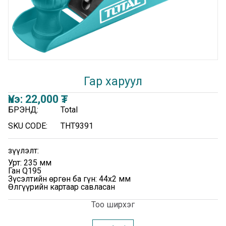
Гар харуул
Үнэ:
22,000
₮
БРЭНД:
Total
SKU CODE:
THT9391
Үзүүлэлт:
Урт: 235 мм
Ган Q195
Зүсэлтийн өргөн ба гүн: 44x2 мм
Өлгүүрийн картаар савласан
Тоо ширхэг