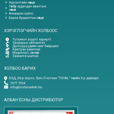
Хүргэлтийн нөхцөл
Төлбөр худалдан авалтын
нөхцөл
Анхаарах зүйлс
Бараа буцаалтын нөхцөл
ХЭРЭГЛЭГЧИЙН ХОЛБООС
Түгээмэл асуулт хариулт
Засварын үйлчилгээ
Дэлгүүрүүдийн хаяг байршил
Хамтран ажиллах
Мэдээлэл, зөвлөгөө
Захиалга шалгах
ХОЛБОО БАРИХ
БЗД, 26-р хороо, Трю-Л хотхон "TOTAL" төвийн 3-р давхарт.
7577 7334
info@toolsmarket.mn
АЛБАН ЁСНЫ ДИСТРИБЮТОР