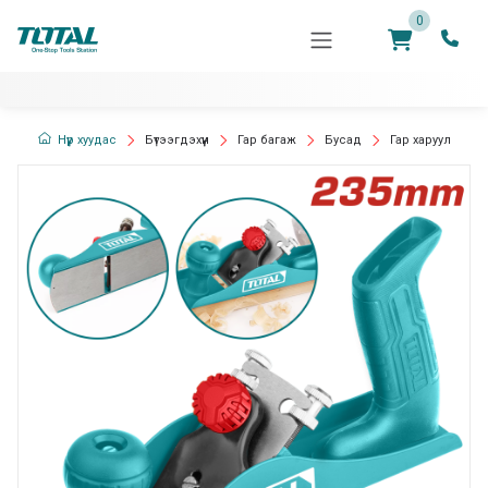
0
Нүүр хуудас
Бүтээгдэхүүн
Гар багаж
Бусад
Гар харуул