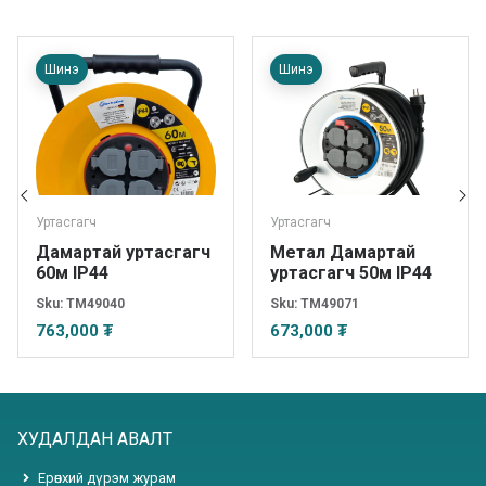
Шинэ
Шинэ
Уртасгагч
Уртасгагч
Дамартай уртасгагч
Метал Дамартай
60м IP44
уртасгагч 50м IP44
Sku:
TM49040
Sku:
TM49071
763,000 ₮
673,000 ₮
ХУДАЛДАН АВАЛТ
Ерөнхий дүрэм журам