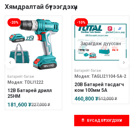
Хямдралтай бүтээгдэхүүн
-20%
-10%
Зарагдаж дууссан
Батарейт багаж
Модел:
TAGLI21104-5A-2
Батарейт багаж
Модел:
TDLI1222
20В Батарей тасдагч
ком 100мм 5А
12В Батарей дрилл
25НМ
460,800 ₮
512,000 ₮
181,600 ₮
227,000 ₮
БУСАД БҮТЭЭГДЭХҮҮН