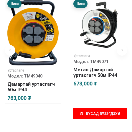
Шинэ
Шинэ
Уртасгагч
Модел:
TM49071
Метал Дамартай
Уртасгагч
уртасгагч 50м IP44
Модел:
TM49040
673,000 ₮
Дамартай уртасгагч
60м IP44
763,000 ₮
БУСАД БҮТЭЭГДЭХҮҮН