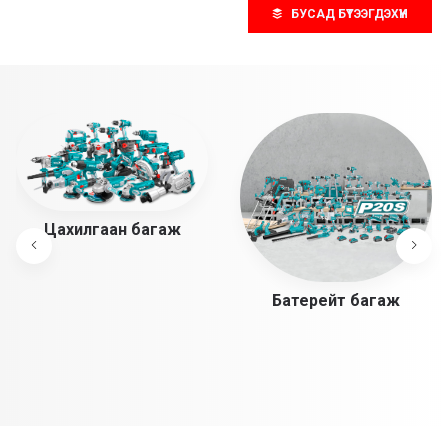
БУСАД БҮТЭЭГДЭХҮҮН
Цахилгаан багаж
Батерейт багаж