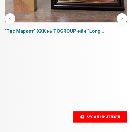
"Түүлс Маркет" ХХК нь TOGROUP-ийн “Long
Cooperation Award” шагналыг хүртлээ.
БУСАД НИЙТЛЭЛҮҮД