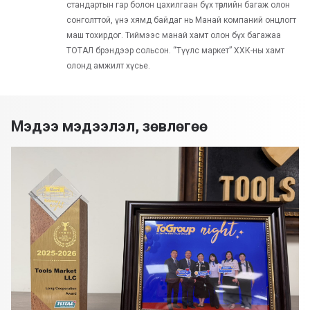
стандартын гар болон цахилгаан бүх төрлийн багаж олон
сонголттой, үнэ хямд байдаг нь Манай компаний онцлогт
маш тохирдог. Тиймээс манай хамт олон бүх багажаа
ТОТАЛ брэндээр сольсон. “Түүлс маркет” ХХК-ны хамт
олонд амжилт хүсье.
Мэдээ мэдээлэл, зөвлөгөө