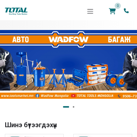
0
Шинэ бүтээгдэхүүн