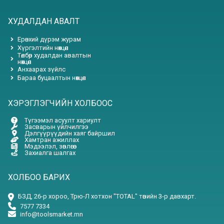
ХУДАЛДАН АВАЛТ
Ерөнхий дүрэм журам
Хүргэлтийн нөхцөл
Төлбөр худалдан авалтын
нөхцөл
Анхаарах зүйлс
Бараа буцаалтын нөхцөл
ХЭРЭГЛЭГЧИЙН ХОЛБООС
Түгээмэл асуулт хариулт
Засварын үйлчилгээ
Дэлгүүрүүдийн хаяг байршил
Хамтран ажиллах
Мэдээлэл, зөвлөгөө
Захиалга шалгах
ХОЛБОО БАРИХ
БЗД, 26-р хороо, Трю-Л хотхон "TOTAL" төвийн 3-р давхарт.
7577 7334
info@toolsmarket.mn