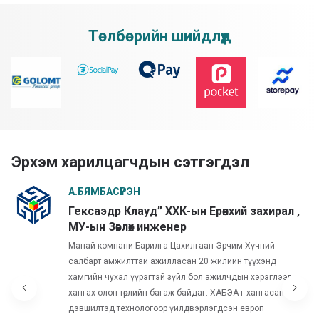
Төлбөрийн шийдлүүд
Эрхэм харилцагчдын сэтгэгдэл
А.БЯМБАСҮРЭН
Гексаэдр Клауд” ХХК-ын Ерөнхий захирал ,
МУ-ын Зөвлөх инженер
Манай компани Барилга Цахилгаан Эрчим Хүчний
салбарт амжилттай ажилласан 20 жилийн түүхэнд
хамгийн чухал үүрэгтэй зүйл бол ажилчдын хэрэглээг
хангах олон төрлийн багаж байдаг. ХАБЭА-г хангасан
дэвшилтэд технологоор үйлдвэрлэгдсэн европ