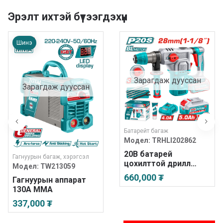
Эрэлт ихтэй бүтээгдэхүүн
Шинэ
Зарагдаж дууссан
Зарагдаж дууссан
Батарейт багаж
Модел:
TRHLI202862
20В батарей
Гагнуурын багаж, хэрэгсэл
цохилттой дрилл
Модел:
TW213059
28мм
660,000 ₮
Гагнуурын аппарат
130А MMA
337,000 ₮