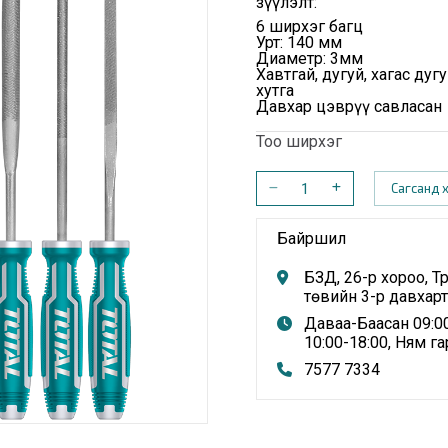
Үзүүлэлт:
6 ширхэг багц
Урт: 140 мм
Диаметр: 3мм
Хавтгай, дугуй, хагас ду
хутга
Давхар цэврүү савласан
Тоо ширхэг
Сагсанд 
Байршил
БЗД, 26-р хороо, Т
төвийн 3-р давхарт
Даваа-Баасан 09:00
10:00-18:00, Ням га
7577 7334