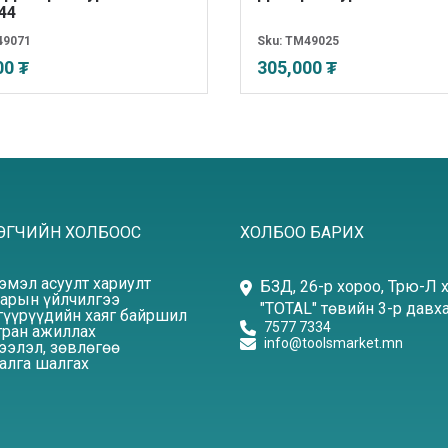
44
49071
Sku:
TM49025
00 ₮
305,000 ₮
ЭГЧИЙН ХОЛБООС
ХОЛБОО БАРИХ
эмэл асуулт хариулт
БЗД, 26-р хороо, Трю-Л 
арын үйлчилгээ
"TOTAL" төвийн 3-р давха
үүрүүдийн хаяг байршил
7577 7334
ран ажиллах
info@toolsmarket.mn
элэл, зөвлөгөө
алга шалгах