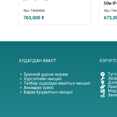
50м IP
Sku:
TM49040
Sku:
TM
763,000 ₮
673,0
ХУДАЛДАН АВАЛТ
ХЭРЭГЛ
Түгэ
Ерөнхий дүрэм журам
Засв
Хүргэлтийн нөхцөл
Дэлг
Төлбөр худалдан авалтын нөхцөл
Хамт
Анхаарах зүйлс
Мэдэ
Бараа буцаалтын нөхцөл
Захи