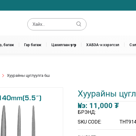
, багаж
Гар багаж
Цахилгаан үүсгүүр
ХАБЭА-н хэрэгсэл
Сэл
Хуурайны цуглуулга 6ш
Хуурайны цугл
Үнэ:
11,000
₮
БРЭНД:
SKU CODE:
THT91