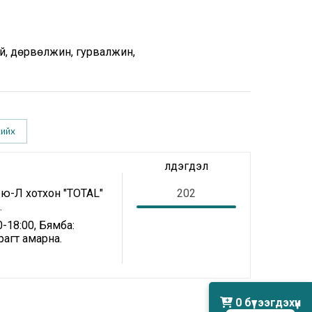
гуй, дөрвөлжин, гурвалжин,
хийх
Үлдэгдэл
рю-Л хотхон "TOTAL"
202
.
-18:00, Бямба:
рагт амарна.
0
бүтээгдэхүүн