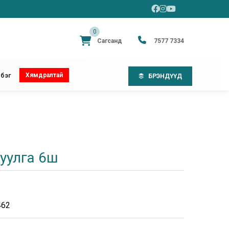
0
Сагсанд
7577 7334
Хямдралтай
бэг
БРЭНДҮҮД
уулга 6ш
462