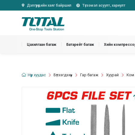
Дэлгүүрүүдийн хаяг байршил
Түгээмэл асуулт, хариулт
Цахилгаан багаж
Батарейт багаж
Хийн компрессор
Нүүр хуудас
Бүтээгдэхүүн
Гар багаж
Хуурай
Ком