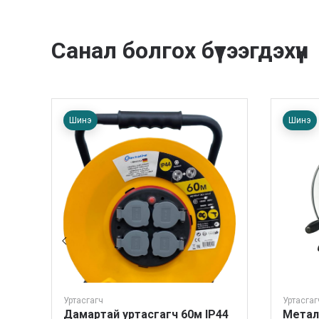
Санал болгох бүтээгдэхүүн
Шинэ
Шинэ
Уртасгагч
Уртасгаг
Дамартай уртасгагч 60м IP44
Метал