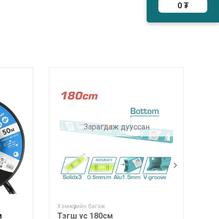
0 ₮
Зарагдаж дууссан
Хэмжүүрийн багаж
Хэм
м
Тэгш ус 180см
Тэ