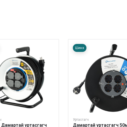
Шинэ
ч
Уртасгагч
 Дамартай уртасгагч
Дамартай уртасгагч 50