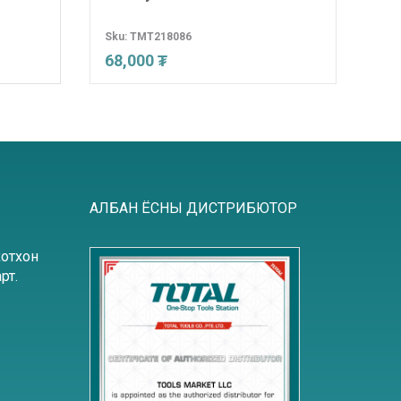
Sku:
TMT218086
Sku
68,000 ₮
58
АЛБАН ЁСНЫ ДИСТРИБЮТОР
хотхон
рт.