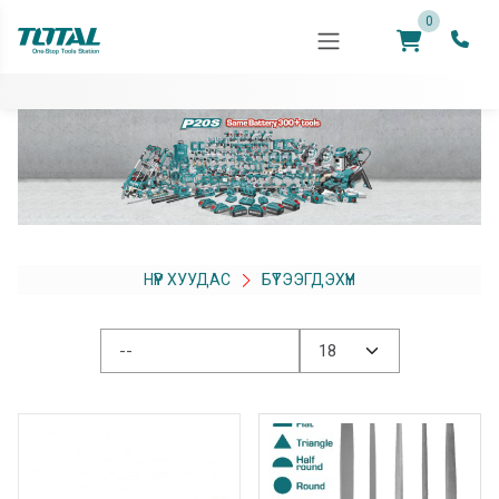
0
НҮҮР ХУУДАС
БҮТЭЭГДЭХҮҮН