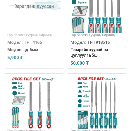
Зарагдаж дууссан
Гар багаж
/
Хуурай
/
Төмрийн
/
Гар багаж
/
Хуурай
/
Төмрийн
/
Модел: THT4166
Модел: THT918516
Модны цүүц 6мм
Төмрийн хуурайны
цуглуулга 5ш
5,900 ₮
/INDUSTRIAL/
50,000 ₮