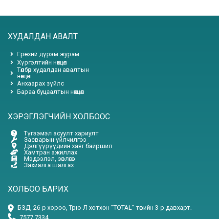
ХУДАЛДАН АВАЛТ
Ерөнхий дүрэм журам
Хүргэлтийн нөхцөл
Төлбөр худалдан авалтын
нөхцөл
Анхаарах зүйлс
Бараа буцаалтын нөхцөл
ХЭРЭГЛЭГЧИЙН ХОЛБООС
Түгээмэл асуулт хариулт
Засварын үйлчилгээ
Дэлгүүрүүдийн хаяг байршил
Хамтран ажиллах
Мэдээлэл, зөвлөгөө
Захиалга шалгах
ХОЛБОО БАРИХ
БЗД, 26-р хороо, Трю-Л хотхон "TOTAL" төвийн 3-р давхарт.
7577 7334