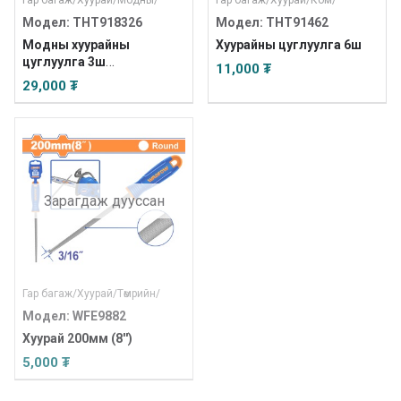
Гар багаж
/
Хуурай
/
Модны
/
Гар багаж
/
Хуурай
/
Ком
/
Модел: THT918326
Модел: THT91462
Модны хуурайны
Хуурайны цуглуулга 6ш
цуглуулга 3ш
11,000 ₮
/INDUSTRIAL/
29,000 ₮
Зарагдаж дууссан
Гар багаж
/
Хуурай
/
Төмрийн
/
Модел: WFE9882
Хуурай 200мм (8'')
5,000 ₮