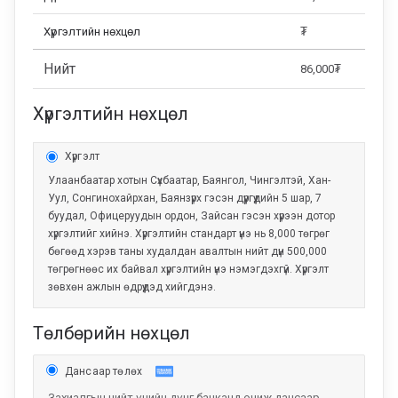
Хүргэлтийн нөхцөл
₮
Нийт
86,000
₮
Хүргэлтийн нөхцөл
Хүргэлт
Улаанбаатар хотын Сүхбаатар, Баянгол, Чингэлтэй, Хан-
Уул, Сонгиноxайрхан, Баянзүрх гэсэн дүүргүүдийн 5 шар, 7
буудал, Офицеруудын ордон, Зайсан гэсэн хүрээн дотор
хүргэлтийг хийнэ. Хүргэлтийн стандарт үнэ нь 8,000 төгрөг
бөгөөд хэрэв таны худалдан авалтын нийт дүн 500,000
төгрөгнөөс их байвал хүргэлтийн үнэ нэмэгдэхгүй. Хүргэлт
зөвхөн ажлын өдрүүдэд хийгдэнэ.
Төлбөрийн нөхцөл
Дансаар төлөх
Захиалгын нийт үнийн дүнг банканд очиж дансаар