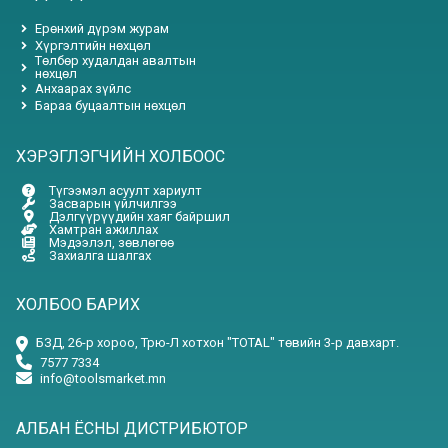
Ерөнхий дүрэм журам
Хүргэлтийн нөхцөл
Төлбөр худалдан авалтын
нөхцөл
Анхаарах зүйлс
Бараа буцаалтын нөхцөл
ХЭРЭГЛЭГЧИЙН ХОЛБООС
Түгээмэл асуулт хариулт
Засварын үйлчилгээ
Дэлгүүрүүдийн хаяг байршил
Хамтран ажиллах
Мэдээлэл, зөвлөгөө
Захиалга шалгах
ХОЛБОО БАРИХ
БЗД, 26-р хороо, Трю-Л хотхон "TOTAL" төвийн 3-р давхарт.
7577 7334
info@toolsmarket.mn
АЛБАН ЁСНЫ ДИСТРИБЮТОР