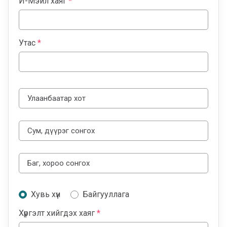
И-Мэйл хаяг
*
Утас
*
Хувь хүн
Байгууллага
Хүргэлт хийгдэх хаяг
*