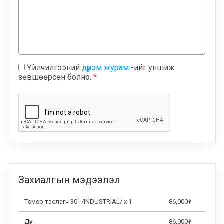
Үйлчилгээний
дүрэм журам
-ийг уншиж
зөвшөөрсөн болно.
*
Захиалгын мэдээлэл
Төмөр таслагч 30" /INDUSTRIAL/
x
1
86,000
₮
Дүн
86,000
₮