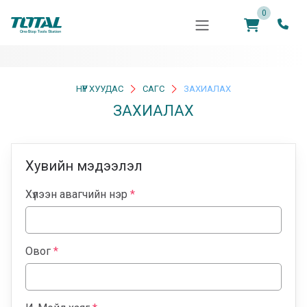
0
НҮҮР ХУУДАС
САГС
ЗАХИАЛАХ
ЗАХИАЛАХ
Хувийн мэдээлэл
Хүлээн авагчийн нэр
*
Овог
*