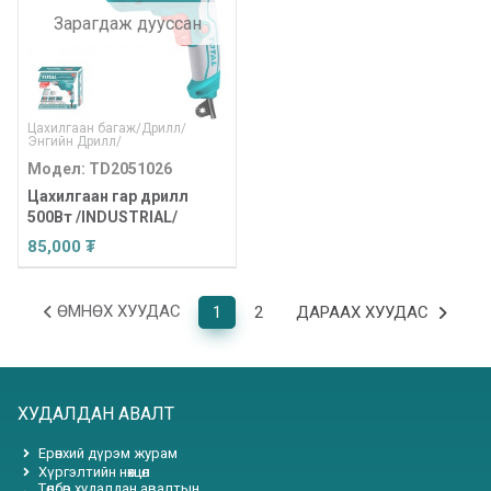
Зарагдаж дууссан
Цахилгаан багаж
/
Дрилл
/
Энгийн Дрилл
/
Модел: TD2051026
Цахилгаан гар дрилл
500Вт /INDUSTRIAL/
85,000 ₮
ӨМНӨХ ХУУДАС
1
2
ДАРААХ ХУУДАС
ХУДАЛДАН АВАЛТ
Ерөнхий дүрэм журам
Хүргэлтийн нөхцөл
Төлбөр худалдан авалтын