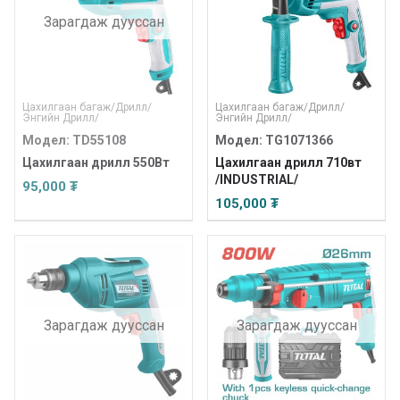
Зарагдаж дууссан
Цахилгаан багаж
/
Дрилл
/
Цахилгаан багаж
/
Дрилл
/
Энгийн Дрилл
/
Энгийн Дрилл
/
Модел: TD55108
Модел: TG1071366
Цахилгаан дрилл 550Вт
Цахилгаан дрилл 710вт
/INDUSTRIAL/
95,000 ₮
105,000 ₮
Зарагдаж дууссан
Зарагдаж дууссан