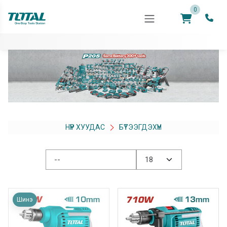
0
НҮҮР ХУУДАС
БҮТЭЭГДЭХҮҮН
Шинэ