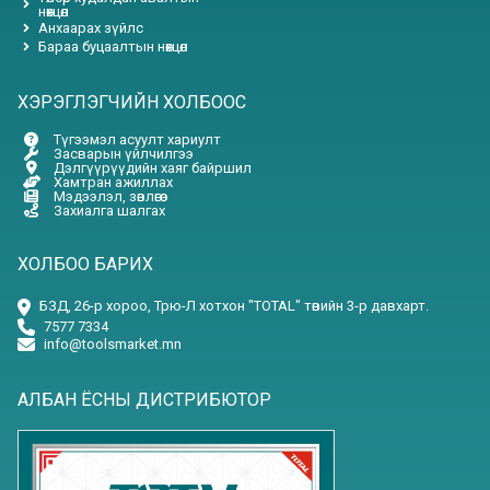
нөхцөл
Анхаарах зүйлс
Бараа буцаалтын нөхцөл
ХЭРЭГЛЭГЧИЙН ХОЛБООС
Түгээмэл асуулт хариулт
Засварын үйлчилгээ
Дэлгүүрүүдийн хаяг байршил
Хамтран ажиллах
Мэдээлэл, зөвлөгөө
Захиалга шалгах
ХОЛБОО БАРИХ
БЗД, 26-р хороо, Трю-Л хотхон "TOTAL" төвийн 3-р давхарт.
7577 7334
info@toolsmarket.mn
АЛБАН ЁСНЫ ДИСТРИБЮТОР