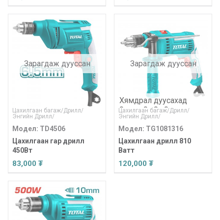
Зарагдаж дууссан
Зарагдаж дууссан
Хямдрал дуусахад
0
өдөр
0
:
0
:
0
Цахилгаан багаж
/
Дрилл
/
Цахилгаан багаж
/
Дрилл
/
Энгийн Дрилл
/
Энгийн Дрилл
/
Модел: TD4506
Модел: TG1081316
Цахилгаан гар дрилл
Цахилгаан дрилл 810
450Вт
Ватт
83,000 ₮
120,000 ₮