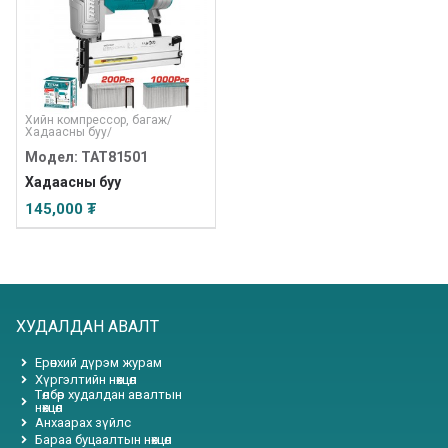
Хийн компрессор, багаж
/
Хадаасны буу
/
Модел: TAT81501
Хадаасны буу
145,000 ₮
ХУДАЛДАН АВАЛТ
Ерөнхий дүрэм журам
Хүргэлтийн нөхцөл
Төлбөр худалдан авалтын
нөхцөл
Анхаарах зүйлс
Бараа буцаалтын нөхцөл