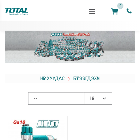
0
НҮҮР ХУУДАС
БҮТЭЭГДЭХҮҮН