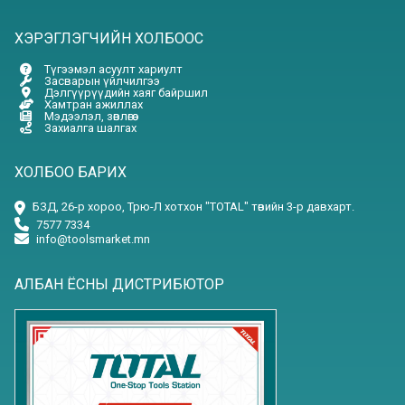
ХЭРЭГЛЭГЧИЙН ХОЛБООС
Түгээмэл асуулт хариулт
Засварын үйлчилгээ
Дэлгүүрүүдийн хаяг байршил
Хамтран ажиллах
Мэдээлэл, зөвлөгөө
Захиалга шалгах
ХОЛБОО БАРИХ
БЗД, 26-р хороо, Трю-Л хотхон "TOTAL" төвийн 3-р давхарт.
7577 7334
info@toolsmarket.mn
АЛБАН ЁСНЫ ДИСТРИБЮТОР