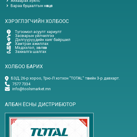
Анхаарах зүйлс
Бараа буцаалтын нөхцөл
ХЭРЭГЛЭГЧИЙН ХОЛБООС
Түгээмэл асуулт хариулт
Засварын үйлчилгээ
Дэлгүүрүүдийн хаяг байршил
Хамтран ажиллах
Мэдээлэл, зөвлөгөө
Захиалга шалгах
ХОЛБОО БАРИХ
БЗД, 26-р хороо, Трю-Л хотхон "TOTAL" төвийн 3-р давхарт.
7577 7334
info@toolsmarket.mn
АЛБАН ЁСНЫ ДИСТРИБЮТОР