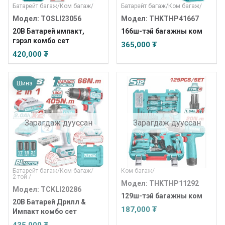
Батарейт багаж
/
Ком багаж
/
Батарейт багаж
/
Ком багаж
/
Модел: TOSLI23056
Модел: THKTHP41667
20В Батарей импакт,
166ш-тэй багажны ком
гэрэл комбо сет
365,000 ₮
420,000 ₮
Шинэ
Зарагдаж дууссан
Зарагдаж дууссан
Батарейт багаж
/
Ком багаж
/
Ком багаж
/
2-той
/
Модел: THKTHP11292
Модел: TCKLI20286
129ш-тэй багажны ком
20В Батарей Дрилл &
187,000 ₮
Импакт комбо сет