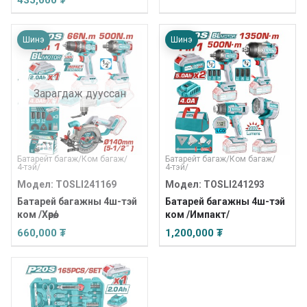
435,000 ₮
Шинэ
Шинэ
Зарагдаж дууссан
Батарейт багаж
/
Ком багаж
/
Батарейт багаж
/
Ком багаж
/
4-тэй
/
4-тэй
/
Модел: TOSLI241169
Модел: TOSLI241293
Батарей багажны 4ш-тэй
Батарей багажны 4ш-тэй
ком /Хөрөө/
ком /Импакт/
660,000 ₮
1,200,000 ₮