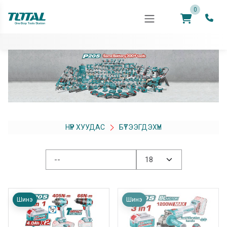
0
НҮҮР ХУУДАС
БҮТЭЭГДЭХҮҮН
Шинэ
Шинэ