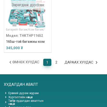
Зарагдаж дууссан
Батарейт багаж
/
Ком багаж
/
Модел: THKTHP11652
165ш-тэй багажны ком
345,000 ₮
ӨМНӨХ ХУУДАС
1
2
ДАРААХ ХУУДАС
ХУДАЛДАН АВАЛТ
Ерөнхий дүрэм журам
Хүргэлтийн нөхцөл
Төлбөр худалдан авалтын
нөхцөл