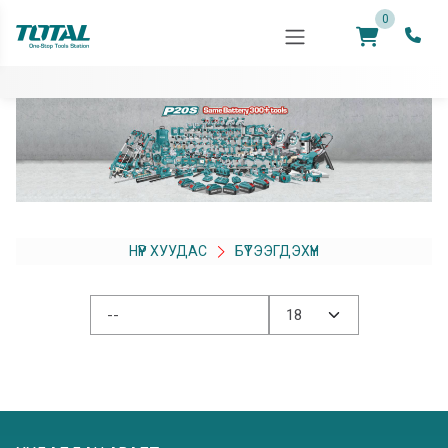
0
НҮҮР ХУУДАС
БҮТЭЭГДЭХҮҮН