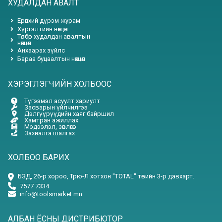
ХУДАЛДАН АВАЛТ
Ерөнхий дүрэм журам
Хүргэлтийн нөхцөл
Төлбөр худалдан авалтын
нөхцөл
Анхаарах зүйлс
Бараа буцаалтын нөхцөл
ХЭРЭГЛЭГЧИЙН ХОЛБООС
Түгээмэл асуулт хариулт
Засварын үйлчилгээ
Дэлгүүрүүдийн хаяг байршил
Хамтран ажиллах
Мэдээлэл, зөвлөгөө
Захиалга шалгах
ХОЛБОО БАРИХ
БЗД, 26-р хороо, Трю-Л хотхон "TOTAL" төвийн 3-р давхарт.
7577 7334
info@toolsmarket.mn
АЛБАН ЁСНЫ ДИСТРИБЮТОР