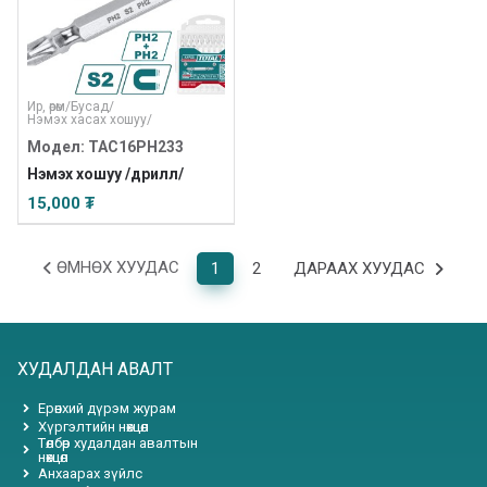
Ир, өрөм
/
Бусад
/
Нэмэх хасах хошуу
/
Модел: TAC16PH233
Нэмэх хошуу /дрилл/
15,000 ₮
ӨМНӨХ ХУУДАС
1
2
ДАРААХ ХУУДАС
ХУДАЛДАН АВАЛТ
Ерөнхий дүрэм журам
Хүргэлтийн нөхцөл
Төлбөр худалдан авалтын
нөхцөл
Анхаарах зүйлс