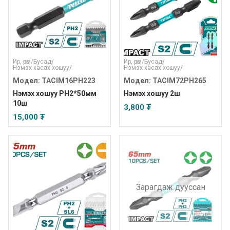
Ир, өрөм
/
Бусад
/
Ир, өрөм
/
Бусад
/
Нэмэх хасах хошуу
/
Нэмэх хасах хошуу
/
Модел: TACIM16PH223
Модел: TACIM72PH265
Нэмэх хошуу PH2*50мм
Нэмэх хошуу 2ш
10ш
3,800 ₮
15,000 ₮
Зарагдаж дууссан