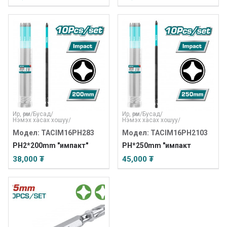
Ир, өрөм
/
Бусад
/
Ир, өрөм
/
Бусад
/
Нэмэх хасах хошуу
/
Нэмэх хасах хошуу
/
Модел: TACIM16PH283
Модел: TACIM16PH2103
PH2*200mm "импакт"
PH*250mm "импакт
38,000 ₮
45,000 ₮