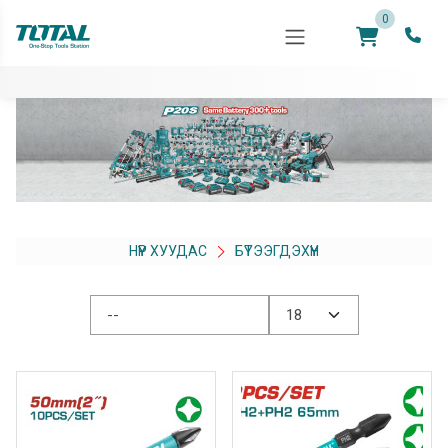
0
НҮҮР ХУУДАС
БҮТЭЭГДЭХҮҮН