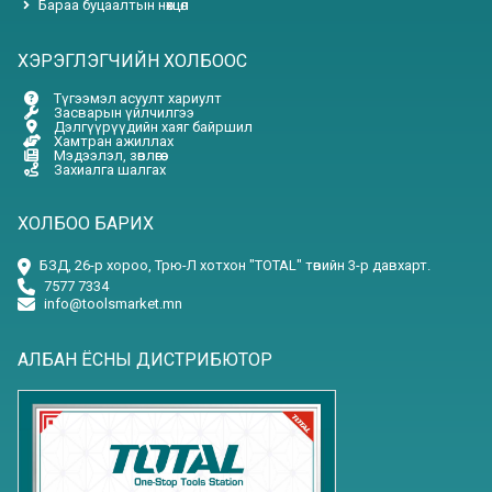
Бараа буцаалтын нөхцөл
ХЭРЭГЛЭГЧИЙН ХОЛБООС
Түгээмэл асуулт хариулт
Засварын үйлчилгээ
Дэлгүүрүүдийн хаяг байршил
Хамтран ажиллах
Мэдээлэл, зөвлөгөө
Захиалга шалгах
ХОЛБОО БАРИХ
БЗД, 26-р хороо, Трю-Л хотхон "TOTAL" төвийн 3-р давхарт.
7577 7334
info@toolsmarket.mn
АЛБАН ЁСНЫ ДИСТРИБЮТОР