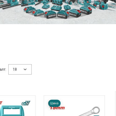
алт:
Шинэ