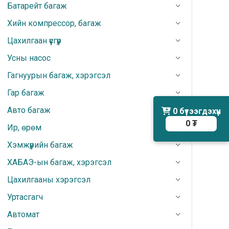
Батарейт багаж
Хийн компрессор, багаж
Цахилгаан үүсгүүр
Усны насос
Гагнуурын багаж, хэрэгсэл
Гар багаж
Авто багаж
0
бүтээгдэхүүн
0 ₮
Ир, өрөм
Хэмжүүрийн багаж
ХАБАЭ-ын багаж, хэрэгсэл
Цахилгааны хэрэгсэл
Уртасгагч
Автомат