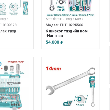
Түлхүүр
/
Авто багаж
/
Түлхүүр
/
Ком
/
T10309328
Модел: THT102RK566
ах түлхүүр
6 ширхэг түлхүүрийн ком
-Нагтнаа
54,000 ₮
даж дууссан