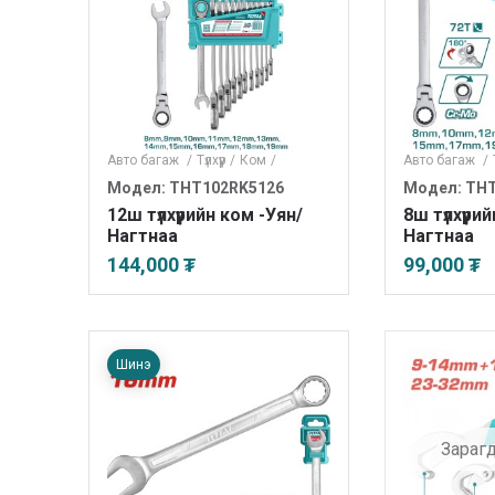
Авто багаж
/
Түлхүүр
/
Ком
/
Авто багаж
/
Модел: THT102RK5126
Модел: TH
12ш түлхүүрийн ком -Уян/
8ш түлхүүри
Нагтнаа
Нагтнаа
144,000 ₮
99,000 ₮
Шинэ
Зараг