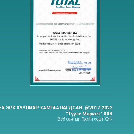
БҮХ ЭРХ ХУУЛИАР ХАМГААЛАГДСАН. @2017-2023
"Түүлс Маркет" ХХК
Веб сайт
ыг:
Грийн софт
ХХК