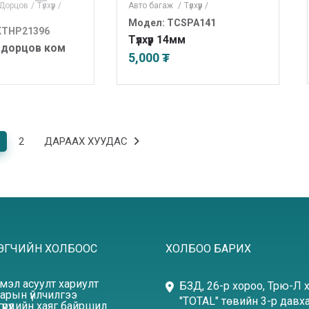
Дорцов
/
Түлхүүр
/
Авто багаж
/
Түлхүүр
/
Модел: TCSPA141
KTHP21396
Түлхүүр 14мм
үр дорцов ком
5,000 ₮
2
ДАРААХ ХУУДАС
ЭГЧИЙН ХОЛБООС
ХОЛБОО БАРИХ
эмэл асуулт хариулт
БЗД, 26-р хороо, Трю-Л 
арын үйлчилгээ
"TOTAL" төвийн 3-р давха
үүрүүдийн хаяг байршил