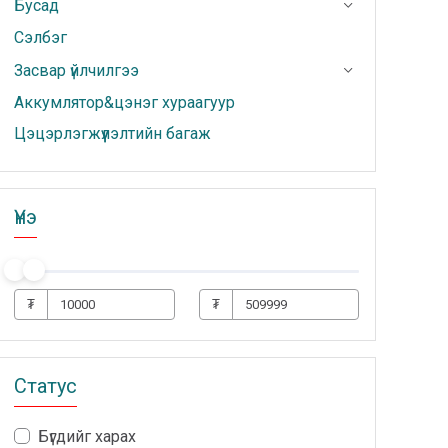
Бусад
Сэлбэг
Засвар үйлчилгээ
Аккумлятор&цэнэг хураагуур
Цэцэрлэгжүүлэлтийн багаж
Үнэ
₮
₮
Статус
Бүгдийг харах