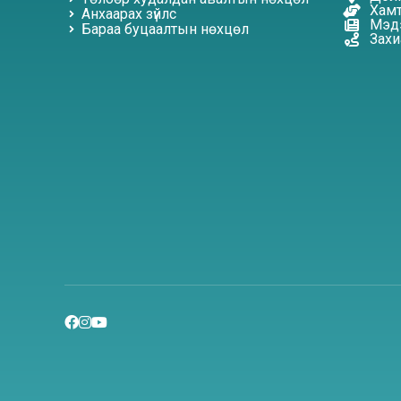
Хамт
Анхаарах зүйлс
Мэдэ
Бараа буцаалтын нөхцөл
Захи