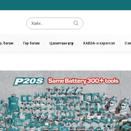
, багаж
Гар багаж
Цахилгаан үүсгүүр
ХАБЭА-н хэрэгсэл
Сэл