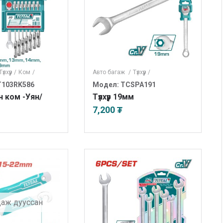
Түлхүүр
/
Ком
/
Авто багаж
/
Түлхүүр
/
T103RK586
Модел: TCSPA191
йн ком -Уян/
Түлхүүр 19мм
7,200 ₮
даж дууссан