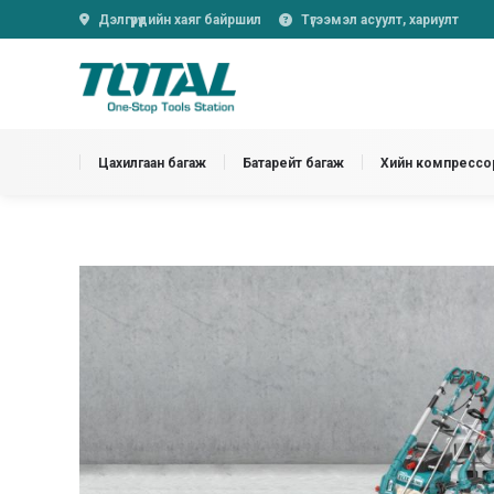
Дэлгүүрүүдийн хаяг байршил
Түгээмэл асуулт, хариулт
Цахилгаан багаж
Батарейт багаж
Хийн компрессор