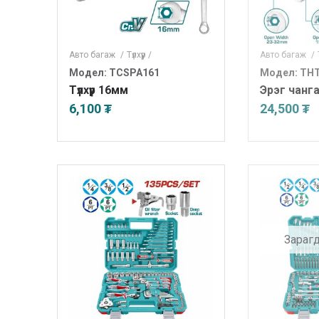
Авто багаж
/
Түлхүүр
/
Авто багаж
/
Модел: TCSPA161
Модел: TH
Түлхүүр 16мм
Эрэг чангал
6,100 ₮
24,500 ₮
Зараг