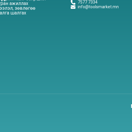
7577 7334
ран ажиллах
info@toolsmarket.mn
элэл, зөвлөгөө
алга шалгах