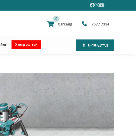
0
Сагсанд
7577 7334
Хямдралтай
бэг
БРЭНДҮҮД