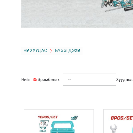
НҮҮР ХУУДАС
БҮТЭЭГДЭХҮҮН
Нийт:
35
Эрэмбэлэх:
Хуудасл