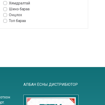
Хямдралтай
Шинэ бараа
Онцлох
Топ бараа
АЛБАН ЁСНЫ ДИСТРИБЮТОР
хотхон
рт.