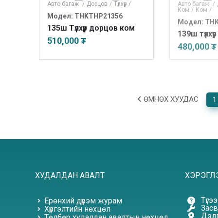
Авто багаж
/
Дорцов
/
Түлхүүр
/
Авто багаж
/
Ком
/
Ком
/
Модел: THKTHP21356
Модел: TH
135ш Түлхүүр дорцов ком
139ш түлхү
510,000 ₮
480,000 ₮
ӨМНӨХ ХУУДАС
1
ХУДАЛДАН АВАЛТ
ХЭРЭГЛ
Түгэ
Ерөнхий дүрэм журам
Засв
Хүргэлтийн нөхцөл
Дэлг
Төлбөр худалдан авалтын нөхцөл