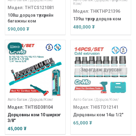
Авто багаж
/
Дорцов
/
Ком
/
Авто багаж
/
Дорцов
/
Түлхүүр
/
Ком
/
Ком
/
Модел: THTCS121081
Модел: THKTHP21396
108ш дорцов түлхүүрийн
139ш түлхүүр дорцов ком
багажны ком
480,000 ₮
590,000 ₮
Шинэ
Зарагдаж дууссан
Авто багаж
/
Дорцов
/
Ком
/
Авто багаж
/
Дорцов
/
Ком
/
Модел: THTISD38104
Модел: THISTD12141
Дорцовны ком 10 ширхэг
Дорцовны ком 14ш 1/2"
3/8"
65,000 ₮
45,000 ₮