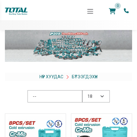
0
НҮҮР ХУУДАС
БҮТЭЭГДЭХҮҮН