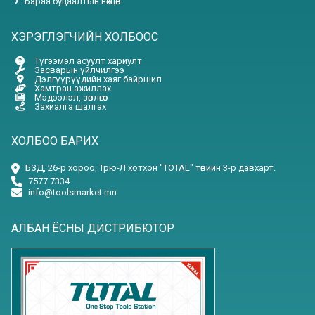
Бараа буцаалтын нөхцөл
ХЭРЭГЛЭГЧИЙН ХОЛБООС
Түгээмэл асуулт хариулт
Засварын үйлчилгээ
Дэлгүүрүүдийн хаяг байршил
Хамтран ажиллах
Мэдээлэл, зөвлөгөө
Захиалга шалгах
ХОЛБОО БАРИХ
БЗД, 26-р хороо, Трю-Л хотхон "TOTAL" төвийн 3-р давхарт.
7577 7334
info@toolsmarket.mn
АЛБАН ЁСНЫ ДИСТРИБЮТОР