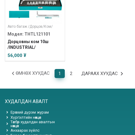
Авто багаж
/
Дорцов
/
Ком
/
Модел: THTL121101
Дорцовны ком 10ш
/INDUSTRIAL/
56,000 ₮
ӨМНӨХ ХУУДАС
1
2
ДАРААХ ХУУДАС
ХУДАЛДАН АВАЛТ
Ерөнхий дүрэм журам
Хүргэлтийн нөхцөл
Төлбөр худалдан авалтын
нөхцөл
Анхаарах зүйлс