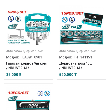
Авто багаж
/
Дорцов
/
Ком
/
Авто багаж
/
Дорцов
/
Ком
/
Модел: TLASWT0901
Модел: THT341151
Гаансан дорцов 9ш ком
Дорцовны ком 15ш
/INDUSTRIAL/
/INDUSTRIAL/
85,000 ₮
520,000 ₮