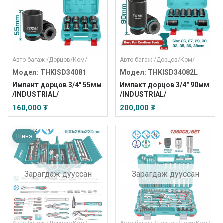
Авто багаж
/
Дорцов
/
Ком
/
Авто багаж
/
Дорцов
/
Ком
/
Модел: THKISD34081
Модел: THKISD34082L
Импакт дорцов 3/4" 55мм
Импакт дорцов 3/4" 90мм
/INDUSTRIAL/
/INDUSTRIAL/
160,000 ₮
200,000 ₮
Шинэ
Зарагдаж дууссан
Зарагдаж дууссан