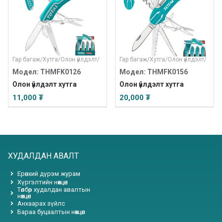
Гар багаж
/
Хутга
/
Олон үйлдэлт
/
Гар багаж
/
Хутга
/
Олон үйлдэлт
/
Модел: THMFK0126
Модел: THMFK0156
Олон үйлдэлт хутга
Олон үйлдэлт хутга
11,000 ₮
20,000 ₮
ХУДАЛДАН АВАЛТ
Ерөнхий дүрэм журам
Хүргэлтийн нөхцөл
Төлбөр худалдан авалтын
нөхцөл
Анхаарах зүйлс
Бараа буцаалтын нөхцөл