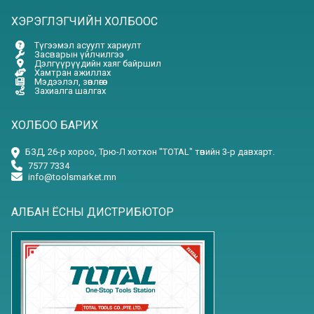
ХЭРЭГЛЭГЧИЙН ХОЛБООС
Түгээмэл асуулт хариулт
Засварын үйлчилгээ
Дэлгүүрүүдийн хаяг байршил
Хамтран ажиллах
Мэдээлэл, зөвлөгөө
Захиалга шалгах
ХОЛБОО БАРИХ
БЗД, 26-р хороо, Трю-Л хотхон "TOTAL" төвийн 3-р давхарт.
7577 7334
info@toolsmarket.mn
АЛБАН ЁСНЫ ДИСТРИБЮТОР