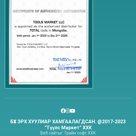
БҮХ ЭРХ ХУУЛИАР ХАМГААЛАГДСАН. @2017-2023
"Түүлс Маркет" ХХК
Веб сайт
ыг:
Грийн софт
ХХК