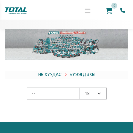
0
НҮҮР ХУУДАС
БҮТЭЭГДЭХҮҮН