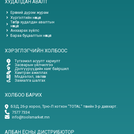
ХУДАЛДАН АВАЛТ
Ерөнхий дүрэм журам
Хүргэлтийн нөхцөл
Төлбөр худалдан авалтын
нөхцөл
Анхаарах зүйлс
Бараа буцаалтын нөхцөл
ХЭРЭГЛЭГЧИЙН ХОЛБООС
Түгээмэл асуулт хариулт
Засварын үйлчилгээ
Дэлгүүрүүдийн хаяг байршил
Хамтран ажиллах
Мэдээлэл, зөвлөгөө
Захиалга шалгах
ХОЛБОО БАРИХ
БЗД, 26-р хороо, Трю-Л хотхон "TOTAL" төвийн 3-р давхарт.
7577 7334
info@toolsmarket.mn
АЛБАН ЁСНЫ ДИСТРИБЮТОР