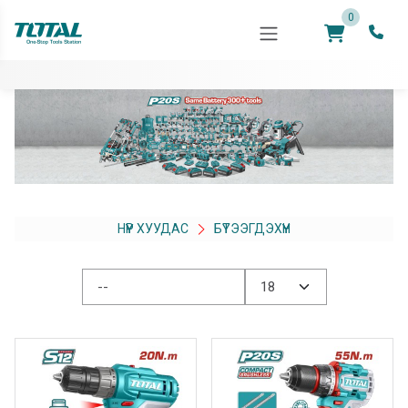
0
НҮҮР ХУУДАС
БҮТЭЭГДЭХҮҮН