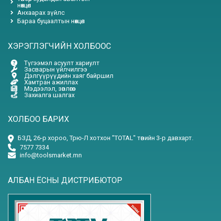
нөхцөл
Анхаарах зүйлс
Бараа буцаалтын нөхцөл
ХЭРЭГЛЭГЧИЙН ХОЛБООС
Түгээмэл асуулт хариулт
Засварын үйлчилгээ
Дэлгүүрүүдийн хаяг байршил
Хамтран ажиллах
Мэдээлэл, зөвлөгөө
Захиалга шалгах
ХОЛБОО БАРИХ
БЗД, 26-р хороо, Трю-Л хотхон "TOTAL" төвийн 3-р давхарт.
7577 7334
info@toolsmarket.mn
АЛБАН ЁСНЫ ДИСТРИБЮТОР