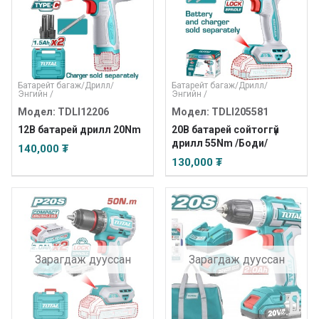
Батарейт багаж
/
Дрилл
/
Батарейт багаж
/
Дрилл
/
Энгийн
/
Энгийн
/
Модел: TDLI12206
Модел: TDLI205581
12В батарей дрилл 20Nm
20В батарей сойтоггүй
дрилл 55Nm /Боди/
140,000 ₮
130,000 ₮
Зарагдаж дууссан
Зарагдаж дууссан