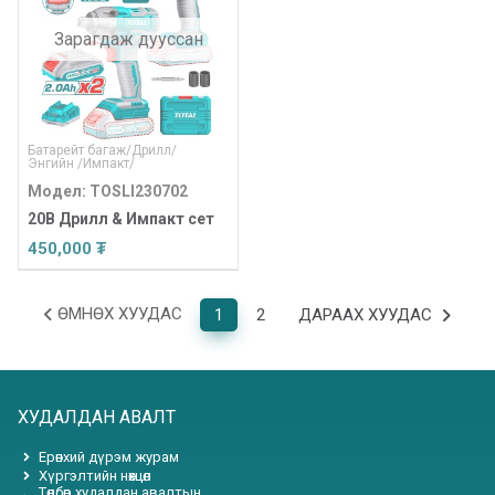
Зарагдаж дууссан
Батарейт багаж
/
Дрилл
/
Энгийн
/
Импакт
/
Модел: TOSLI230702
20В Дрилл & Импакт сет
450,000 ₮
ӨМНӨХ ХУУДАС
1
2
ДАРААХ ХУУДАС
ХУДАЛДАН АВАЛТ
Ерөнхий дүрэм журам
Хүргэлтийн нөхцөл
Төлбөр худалдан авалтын