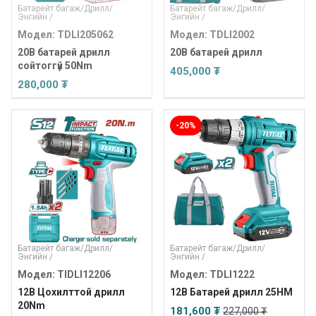
Батарейт багаж
/
Дрилл
/
Батарейт багаж
/
Дрилл
/
Энгийн
/
Энгийн
/
Модел: TDLI205062
Модел: TDLI2002
20В батарей дрилл
20В батарей дрилл
сойтоггүй 50Nm
405,000 ₮
280,000 ₮
-20%
Батарейт багаж
/
Дрилл
/
Батарейт багаж
/
Дрилл
/
Энгийн
/
Энгийн
/
Модел: TIDLI12206
Модел: TDLI1222
12В Цохилттой дрилл
12В Батарей дрилл 25НМ
20Nm
181,600 ₮
227,000 ₮