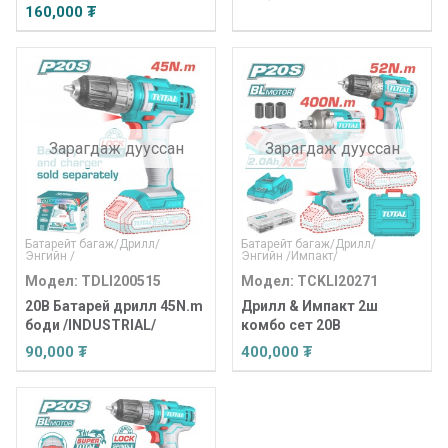
160,000 ₮
Зарагдаж дууссан
Зарагдаж дууссан
Батарейт багаж
/
Дрилл
/
Батарейт багаж
/
Дрилл
/
Энгийн
/
Энгийн
/
Импакт
/
Модел: TDLI200515
Модел: TCKLI20271
20В Батарей дрилл 45N.m
Дрилл & Импакт 2ш
боди /INDUSTRIAL/
комбо сет 20В
90,000 ₮
400,000 ₮