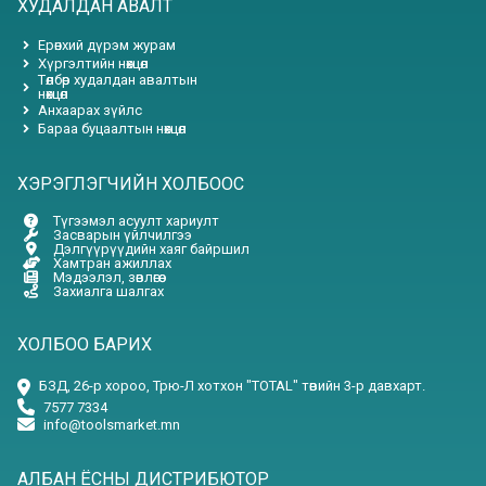
ХУДАЛДАН АВАЛТ
Ерөнхий дүрэм журам
Хүргэлтийн нөхцөл
Төлбөр худалдан авалтын
нөхцөл
Анхаарах зүйлс
Бараа буцаалтын нөхцөл
ХЭРЭГЛЭГЧИЙН ХОЛБООС
Түгээмэл асуулт хариулт
Засварын үйлчилгээ
Дэлгүүрүүдийн хаяг байршил
Хамтран ажиллах
Мэдээлэл, зөвлөгөө
Захиалга шалгах
ХОЛБОО БАРИХ
БЗД, 26-р хороо, Трю-Л хотхон "TOTAL" төвийн 3-р давхарт.
7577 7334
info@toolsmarket.mn
АЛБАН ЁСНЫ ДИСТРИБЮТОР