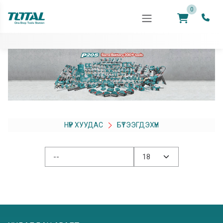
0
НҮҮР ХУУДАС
БҮТЭЭГДЭХҮҮН