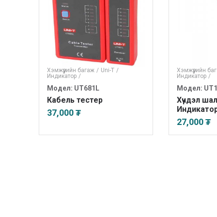
Хэмжүүрийн багаж
/
Uni-T
/
Хэмжүүрийн ба
Индикатор
/
Индикатор
/
Модел: UT681L
Модел: UT
Кабель тестер
Хүчдэл шал
Индикато
37,000 ₮
27,000 ₮