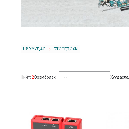
НҮҮР ХУУДАС
БҮТЭЭГДЭХҮҮН
Нийт:
2
Эрэмбэлэх:
Хуудасла