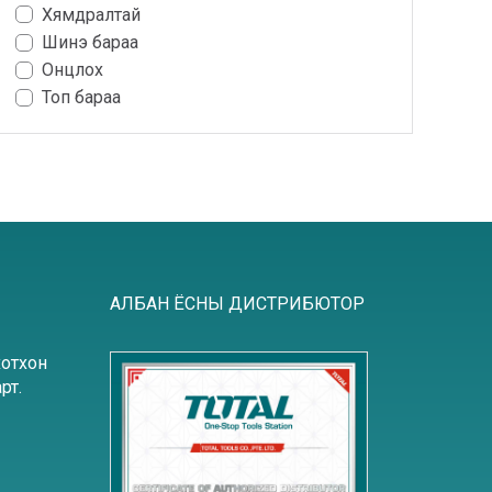
Хямдралтай
Шинэ бараа
Онцлох
Топ бараа
АЛБАН ЁСНЫ ДИСТРИБЮТОР
хотхон
рт.