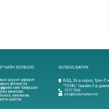
ЭГЧИЙН ХОЛБООС
ХОЛБОО БАРИХ
эмэл асуулт хариулт
БЗД, 26-р хороо, Трю-Л 
арын үйлчилгээ
"TOTAL" төвийн 3-р давха
үүрүүдийн хаяг байршил
7577 7334
ран ажиллах
info@toolsmarket.mn
элэл, зөвлөгөө
алга шалгах