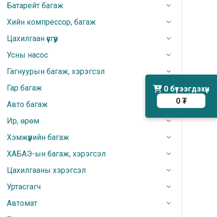
Батарейт багаж
Хийн компрессор, багаж
Цахилгаан үүсгүүр
Усны насос
Гагнуурын багаж, хэрэгсэл
Гар багаж
0
бүтээгдэхүүн
0 ₮
Авто багаж
Ир, өрөм
Хэмжүүрийн багаж
ХАБАЭ-ын багаж, хэрэгсэл
Цахилгааны хэрэгсэл
Уртасгагч
Автомат