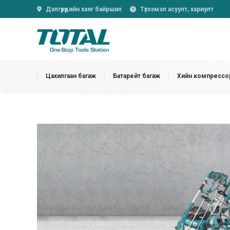
Дэлгүүрүүдийн хаяг байршил
Түгээмэл асуулт, хариулт
Цахилгаан багаж
Батарейт багаж
Хийн компрессор