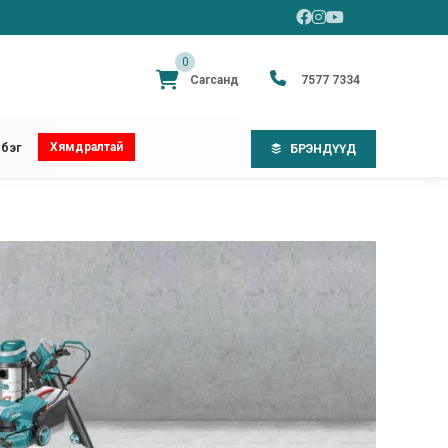
0
Сагсанд
7577 7334
Хямдралтай
бэг
БРЭНДҮҮД