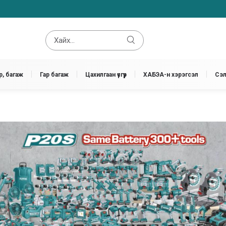
, багаж
Гар багаж
Цахилгаан үүсгүүр
ХАБЭА-н хэрэгсэл
Сэл