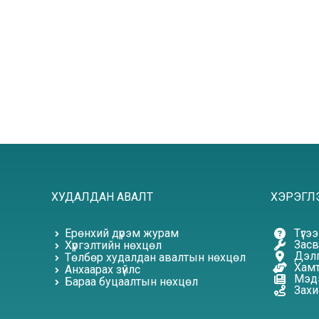
ХУДАЛДАН АВАЛТ
ХЭРЭГЛ
Түгэ
Ерөнхий дүрэм журам
Засв
Хүргэлтийн нөхцөл
Дэлг
Төлбөр худалдан авалтын нөхцөл
Хамт
Анхаарах зүйлс
Мэдэ
Бараа буцаалтын нөхцөл
Захи