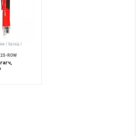
гаж
/
Бусад
/
12S-ROW
гагч,
р