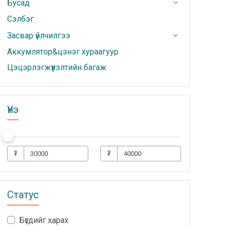
Бусад
Сэлбэг
Засвар үйлчилгээ
Аккумлятор&цэнэг хураагуур
Цэцэрлэгжүүлэлтийн багаж
Үнэ
₮
₮
Статус
Бүгдийг харах