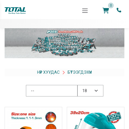
0
НҮҮР ХУУДАС
БҮТЭЭГДЭХҮҮН