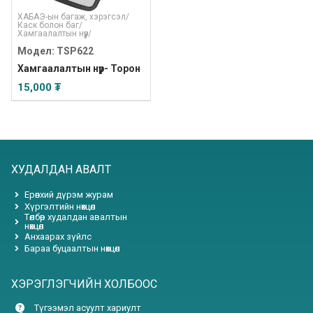
ХАБАЭ-ын багаж, хэрэгсэл
/
Каск болон баг
/
Хамгаалалтын нүүр
/
Модел: TSP622
Хамгаалалтын нүүр- Торон
15,000 ₮
ХУДАЛДАН АВАЛТ
Ерөнхий дүрэм журам
Хүргэлтийн нөхцөл
Төлбөр худалдан авалтын
нөхцөл
Анхаарах зүйлс
Бараа буцаалтын нөхцөл
ХЭРЭГЛЭГЧИЙН ХОЛБООС
Түгээмэл асуулт хариулт