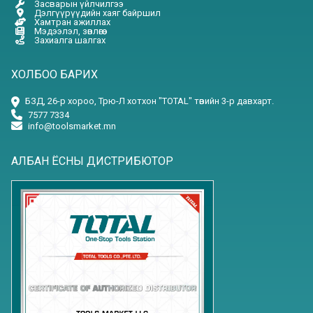
Засварын үйлчилгээ
Дэлгүүрүүдийн хаяг байршил
Хамтран ажиллах
Мэдээлэл, зөвлөгөө
Захиалга шалгах
ХОЛБОО БАРИХ
БЗД, 26-р хороо, Трю-Л хотхон "TOTAL" төвийн 3-р давхарт.
7577 7334
info@toolsmarket.mn
АЛБАН ЁСНЫ ДИСТРИБЮТОР