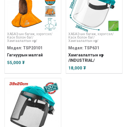
ХАБАЭ-ын багаж, хэрэгсэл
/
ХАБАЭ-ын багаж, хэрэгсэл
/
Каск болон баг
/
Каск болон баг
/
Хамгаалалтын нүүр
/
Хамгаалалтын нүүр
/
Модел: TSP20101
Модел: TSP631
Гагнуурын малгай
Хамгаалалтын нүүр
/INDUSTRIAL/
55,000 ₮
18,000 ₮