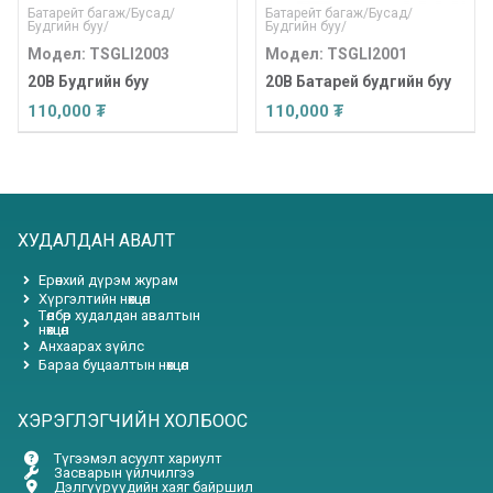
Батарейт багаж
/
Бусад
/
Батарейт багаж
/
Бусад
/
Будгийн буу
/
Будгийн буу
/
Модел: TSGLI2003
Модел: TSGLI2001
20В Будгийн буу
20В Батарей будгийн буу
110,000 ₮
110,000 ₮
ХУДАЛДАН АВАЛТ
Ерөнхий дүрэм журам
Хүргэлтийн нөхцөл
Төлбөр худалдан авалтын
нөхцөл
Анхаарах зүйлс
Бараа буцаалтын нөхцөл
ХЭРЭГЛЭГЧИЙН ХОЛБООС
Түгээмэл асуулт хариулт
Засварын үйлчилгээ
Дэлгүүрүүдийн хаяг байршил