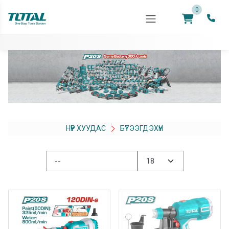
0
НҮҮР ХУУДАС
БҮТЭЭГДЭХҮҮН