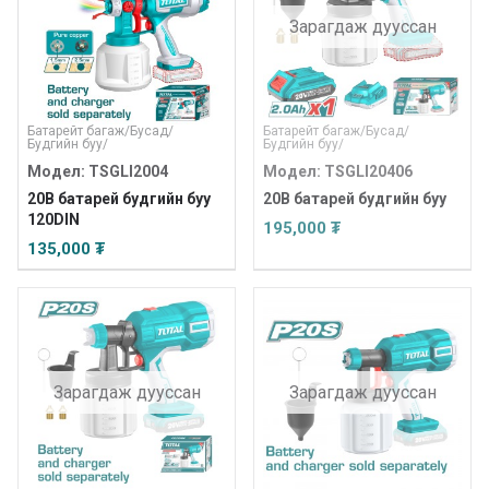
Зарагдаж дууссан
Батарейт багаж
/
Бусад
/
Батарейт багаж
/
Бусад
/
Будгийн буу
/
Будгийн буу
/
Модел: TSGLI2004
Модел: TSGLI20406
20В батарей будгийн буу
20В батарей будгийн буу
120DIN
195,000 ₮
135,000 ₮
Зарагдаж дууссан
Зарагдаж дууссан