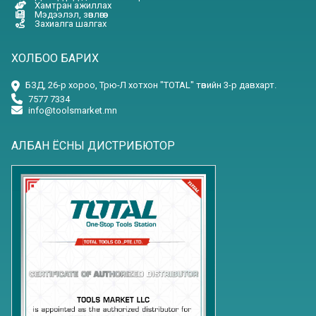
Хамтран ажиллах
Мэдээлэл, зөвлөгөө
Захиалга шалгах
ХОЛБОО БАРИХ
БЗД, 26-р хороо, Трю-Л хотхон "TOTAL" төвийн 3-р давхарт.
7577 7334
info@toolsmarket.mn
АЛБАН ЁСНЫ ДИСТРИБЮТОР