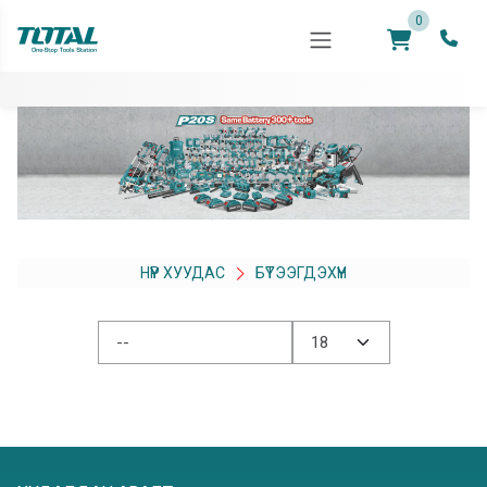
0
НҮҮР ХУУДАС
БҮТЭЭГДЭХҮҮН