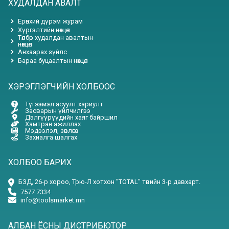
ХУДАЛДАН АВАЛТ
Ерөнхий дүрэм журам
Хүргэлтийн нөхцөл
Төлбөр худалдан авалтын
нөхцөл
Анхаарах зүйлс
Бараа буцаалтын нөхцөл
ХЭРЭГЛЭГЧИЙН ХОЛБООС
Түгээмэл асуулт хариулт
Засварын үйлчилгээ
Дэлгүүрүүдийн хаяг байршил
Хамтран ажиллах
Мэдээлэл, зөвлөгөө
Захиалга шалгах
ХОЛБОО БАРИХ
БЗД, 26-р хороо, Трю-Л хотхон "TOTAL" төвийн 3-р давхарт.
7577 7334
info@toolsmarket.mn
АЛБАН ЁСНЫ ДИСТРИБЮТОР