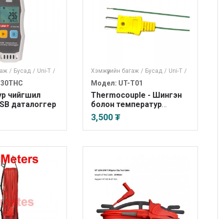
гаж
/
Бусад
/
Uni-T
/
Хэмжүүрийн багаж
/
Бусад
/
Uni-T
/
330THC
Модел: UT-T01
ур чийгшил
Thermocouple - Шингэн
SB даталоггер
болон температур
хэмжинэ
3,500 ₮