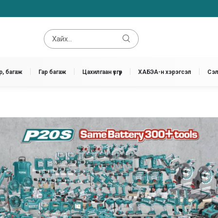
, багаж
Гар багаж
Цахилгаан үүсгүүр
ХАБЭА-н хэрэгсэл
Сэл