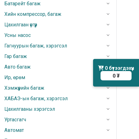
Батарейт багаж
Хийн компрессор, багаж
Цахилгаан үүсгүүр
Усны насос
Гагнуурын багаж, хэрэгсэл
Гар багаж
Авто багаж
0
бүтээгдэхүүн
0 ₮
Ир, өрөм
Хэмжүүрийн багаж
ХАБАЭ-ын багаж, хэрэгсэл
Цахилгааны хэрэгсэл
Уртасгагч
Автомат