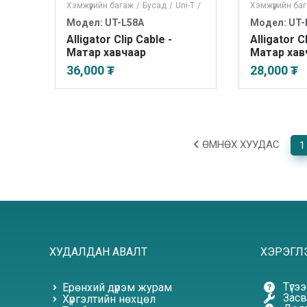
Хэмжүүрийн багаж
/
Бусад
/
Uni-T
/
Хэмжүүрийн ба
Модел: UT-L58A
Модел: UT-
Alligator Clip Cable -
Alligator C
Матар хавчаар
Матар хав
36,000 ₮
28,000 ₮
ӨМНӨХ ХУУДАС
1
ХУДАЛДАН АВАЛТ
ХЭРЭГЛ
Түгэ
Ерөнхий дүрэм журам
Засв
Хүргэлтийн нөхцөл