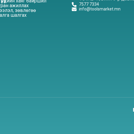
үүрүүдийн хаяг байршил
7577 7334
ран ажиллах
info@toolsmarket.mn
элэл, зөвлөгөө
алга шалгах