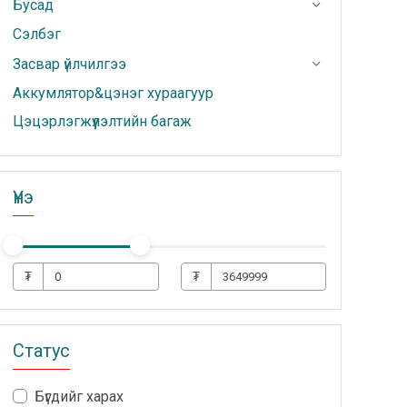
Бусад
Сэлбэг
Засвар үйлчилгээ
Аккумлятор&цэнэг хураагуур
Цэцэрлэгжүүлэлтийн багаж
Үнэ
₮
₮
Статус
Бүгдийг харах