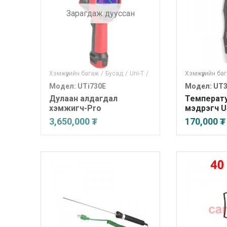
Зарагдаж дууссан
Хэмжүүрийн багаж
/
Бусад
/
Uni-T
/
Хэмжүүрийн ба
Модел: UTi730E
Модел: UT
Дулаан алдагдал
Температ
хэмжигч-Pro
мэдрэгч U
3,650,000 ₮
170,000 ₮