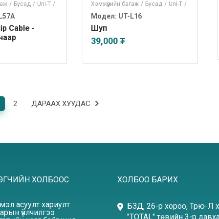
гаж
/
Бусад
/
Uni-T
/
Хэмжүүрийн багаж
/
Бусад
/
Uni-T
/
L57A
Модел: UT-L16
lip Cable -
Шуп
чаар
39,000 ₮
2
ДАРААХ ХУУДАС
ЭГЧИЙН ХОЛБООС
ХОЛБОО БАРИХ
эмэл асуулт хариулт
БЗД, 26-р хороо, Трю-Л 
арын үйлчилгээ
"TOTAL" төвийн 3-р давха