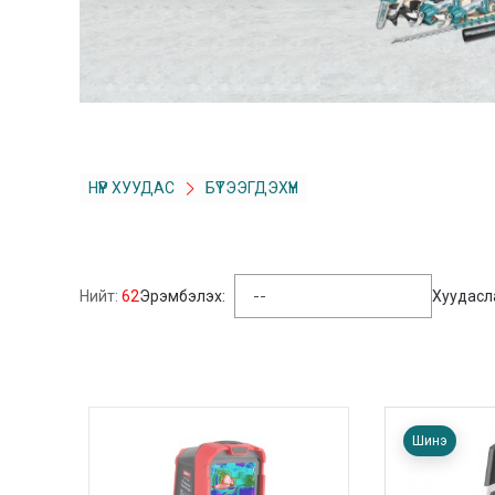
НҮҮР ХУУДАС
БҮТЭЭГДЭХҮҮН
Нийт:
62
Эрэмбэлэх:
Хуудасл
Шинэ