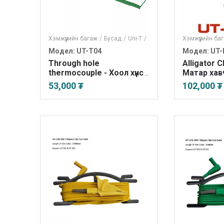
Хэмжүүрийн багаж
/
Бусад
/
Uni-T
/
Хэмжүүрийн ба
Модел: UT-T04
Модел: UT-
Through hole
Alligator C
thermocouple - Хоол хүнс
Матар хав
болон шингэн хэмжинэ
53,000 ₮
102,000 ₮