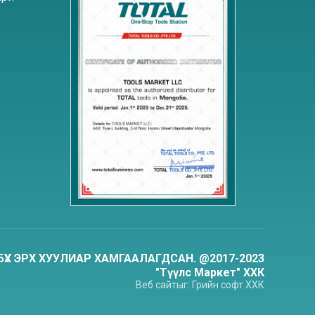
БҮХ ЭРХ ХУУЛИАР ХАМГААЛАГДСАН. @2017-2023
"Түүлс Маркет" ХХК
Веб сайт
ыг:
Грийн софт
ХХК