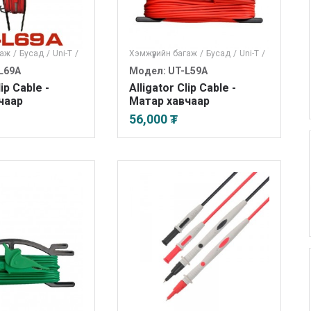
гаж
/
Бусад
/
Uni-T
/
Хэмжүүрийн багаж
/
Бусад
/
Uni-T
/
L69A
Модел: UT-L59A
lip Cable -
Alligator Clip Cable -
чаар
Матар хавчаар
56,000 ₮