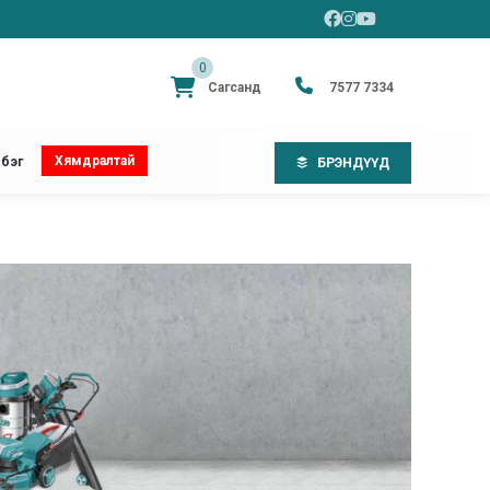
0
Сагсанд
7577 7334
Хямдралтай
бэг
БРЭНДҮҮД