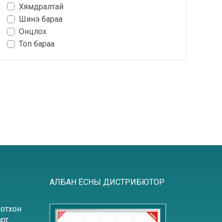
Хямдралтай
Шинэ бараа
Онцлох
Топ бараа
АЛБАН ЁСНЫ ДИСТРИБЮТОР
хотхон
рт.