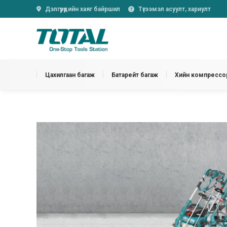
Дэлгүүрүүдийн хаяг байршил
Түгээмэл асуулт, хариулт
Цахилгаан багаж
Батарейт багаж
Хийн компрессор