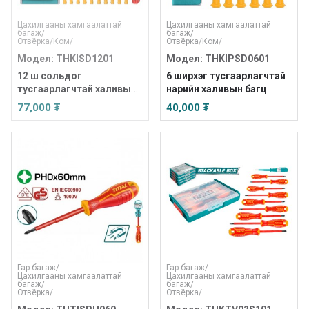
Цахилгааны хамгаалаттай
Цахилгааны хамгаалаттай
багаж
/
багаж
/
Отвёрка
/
Ком
/
Отвёрка
/
Ком
/
Модел: THKISD1201
Модел: THKIPSD0601
12 ш сольдог
6 ширхэг тусгаарлагчтай
тусгаарлагчтай халивын
нарийн халивын багц
багц
77,000 ₮
40,000 ₮
Гар багаж
/
Гар багаж
/
Цахилгааны хамгаалаттай
Цахилгааны хамгаалаттай
багаж
/
багаж
/
Отвёрка
/
Отвёрка
/