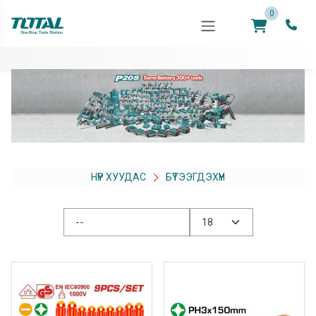
0
НҮҮР ХУУДАС
БҮТЭЭГДЭХҮҮН