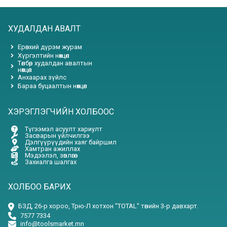
ХУДАЛДАН АВАЛТ
Ерөнхий дүрэм журам
Хүргэлтийн нөхцөл
Төлбөр худалдан авалтын
нөхцөл
Анхаарах зүйлс
Бараа буцаалтын нөхцөл
ХЭРЭГЛЭГЧИЙН ХОЛБООС
Түгээмэл асуулт хариулт
Засварын үйлчилгээ
Дэлгүүрүүдийн хаяг байршил
Хамтран ажиллах
Мэдээлэл, зөвлөгөө
Захиалга шалгах
ХОЛБОО БАРИХ
БЗД, 26-р хороо, Трю-Л хотхон "TOTAL" төвийн 3-р давхарт.
7577 7334
info@toolsmarket.mn