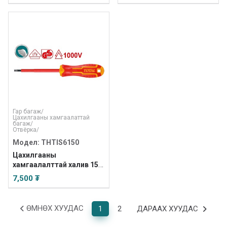
Гар багаж
/
Цахилгааны хамгаалаттай
багаж
/
Отвёрка
/
Модел: THTIS6150
Цахилгааны
хамгаалалттай халив 150
/INDUSTRIAL/
7,500 ₮
ӨМНӨХ ХУУДАС
1
2
ДАРААХ ХУУДАС