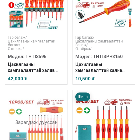
Гар багаж
/
Гар багаж
/
Цахилгааны хамгаалаттай
Цахилгааны хамгаалаттай
багаж
/
багаж
/
Отвёрка
/
Отвёрка
/
Модел: THTIS596
Модел: THTISPH3150
Цахилгааны
Цахилгааны
хамгаалалттай халив
хамгаалалттай халив
ком-9ш
PH3x150мм
42,000 ₮
10,500 ₮
Шинэ
Зарагдаж дууссан