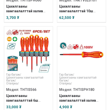
Модел: THTISPH060
Модел: THKTV02S101
Цахилгааны
Цахилгааны
хамгаалалттай халив
хамгаалалттай 10ш
60мм нэмэх
халивын цуглуулга
3,700 ₮
62,500 ₮
/INDUSTRIAL/
Гар багаж
/
Гар багаж
/
Цахилгааны хамгаалаттай
Цахилгааны хамгаалаттай
багаж
/
багаж
/
Отвёрка
/
Отвёрка
/
Модел: THTIS566
Модел: THTISPH180
Цахилгааны
Цахилгааны
хамгаалалттай 6ш
хамгаалалттай халив
халивын цуглуулга
PH1x80 /INDUSTRIAL/
33,000 ₮
4,900 ₮
/INDUSTRIAL/