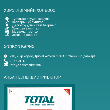
ХЭРЭГЛЭГЧИЙН ХОЛБООС
Түгээмэл асуулт хариулт
Засварын үйлчилгээ
Дэлгүүрүүдийн хаяг байршил
Хамтран ажиллах
Мэдээлэл, зөвлөгөө
Захиалга шалгах
ХОЛБОО БАРИХ
БЗД, 26-р хороо, Трю-Л хотхон "TOTAL" төвийн 3-р давхарт.
7577 7334
info@toolsmarket.mn
АЛБАН ЁСНЫ ДИСТРИБЮТОР