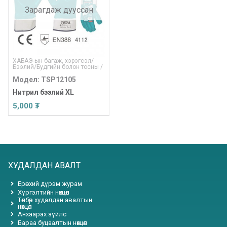
Зарагдаж дууссан
ХАБАЭ-ын багаж, хэрэгсэл
/
Бээлий
/
Будгийн болон тосны
/
Модел: TSP12105
Нитрил бээлий XL
5,000 ₮
ХУДАЛДАН АВАЛТ
Ерөнхий дүрэм журам
Хүргэлтийн нөхцөл
Төлбөр худалдан авалтын
нөхцөл
Анхаарах зүйлс
Бараа буцаалтын нөхцөл