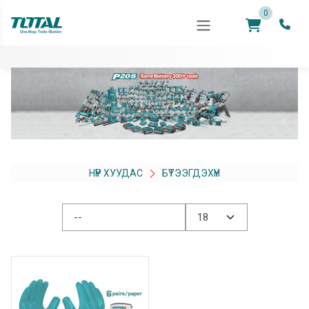
0
НҮҮР ХУУДАС
БҮТЭЭГДЭХҮҮН