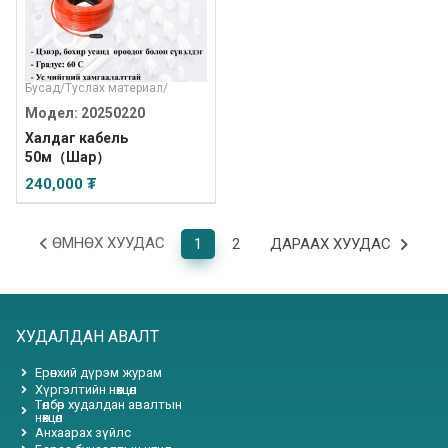
Бусад
/
Туслах материал
/
Модел: 20250220
Халдаг кабель
50м（Шар）
240,000 ₮
ӨМНӨХ ХУУДАС
1
2
ДАРААХ ХУУДАС
ХУДАЛДАН АВАЛТ
Ерөнхий дүрэм журам
Хүргэлтийн нөхцөл
Төлбөр худалдан авалтын
нөхцөл
Анхаарах зүйлс