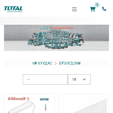
0
НҮҮР ХУУДАС
БҮТЭЭГДЭХҮҮН