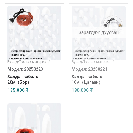
Зарагдаж дууссан
Бусад
/
Туслах материал
/
Бусад
/
Туслах материал
/
Модел: 20250223
Модел: 20250221
Халдаг кабель
Халдаг кабель
20м（Бор）
10м（Цагаан）
135,000 ₮
180,000 ₮