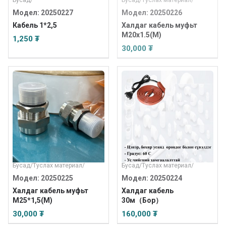
Бусад
/
Бусад
/
Туслах материал
/
Модел: 20250227
Модел: 20250226
Кабель 1*2,5
Халдаг кабель муфьт
M20x1.5(M)
1,250 ₮
30,000 ₮
Бусад
/
Туслах материал
/
Бусад
/
Туслах материал
/
Модел: 20250225
Модел: 20250224
Халдаг кабель муфьт
Халдаг кабель
М25*1,5(М)
30м（Бор）
30,000 ₮
160,000 ₮