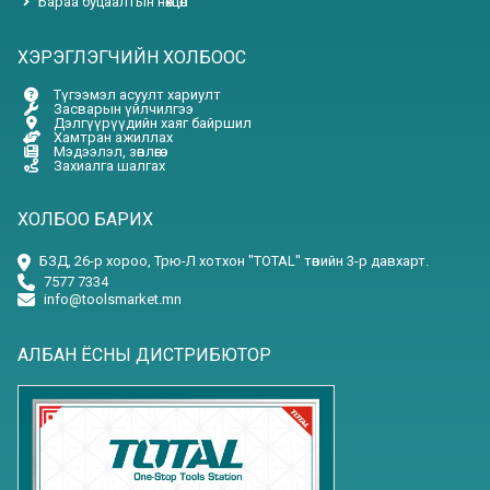
Бараа буцаалтын нөхцөл
ХЭРЭГЛЭГЧИЙН ХОЛБООС
Түгээмэл асуулт хариулт
Засварын үйлчилгээ
Дэлгүүрүүдийн хаяг байршил
Хамтран ажиллах
Мэдээлэл, зөвлөгөө
Захиалга шалгах
ХОЛБОО БАРИХ
БЗД, 26-р хороо, Трю-Л хотхон "TOTAL" төвийн 3-р давхарт.
7577 7334
info@toolsmarket.mn
АЛБАН ЁСНЫ ДИСТРИБЮТОР