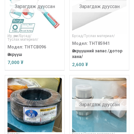
Зарагдаж дууссан
Зарагдаж дууссан
Ир, өрөм
/
Бусад
/
Бусад
/
Туслах материал
/
Туслах материал
/
Модел: THT85941
Модел: THTCB096
Өнхрүүшний запас /дотор
Өнхрүүш
хана/
7,000 ₮
2,600 ₮
Зарагдаж дууссан