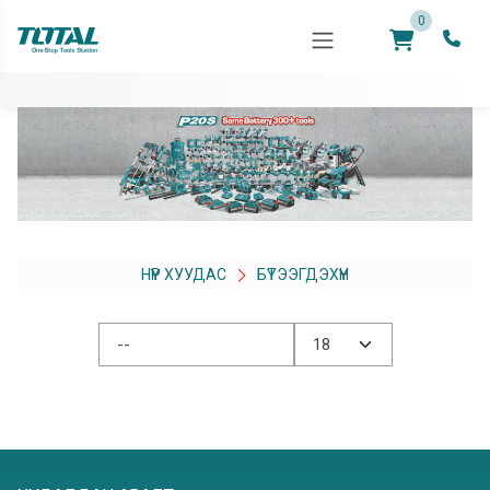
0
НҮҮР ХУУДАС
БҮТЭЭГДЭХҮҮН