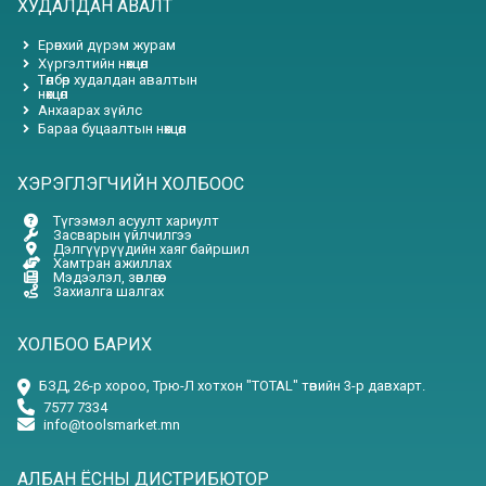
ХУДАЛДАН АВАЛТ
Ерөнхий дүрэм журам
Хүргэлтийн нөхцөл
Төлбөр худалдан авалтын
нөхцөл
Анхаарах зүйлс
Бараа буцаалтын нөхцөл
ХЭРЭГЛЭГЧИЙН ХОЛБООС
Түгээмэл асуулт хариулт
Засварын үйлчилгээ
Дэлгүүрүүдийн хаяг байршил
Хамтран ажиллах
Мэдээлэл, зөвлөгөө
Захиалга шалгах
ХОЛБОО БАРИХ
БЗД, 26-р хороо, Трю-Л хотхон "TOTAL" төвийн 3-р давхарт.
7577 7334
info@toolsmarket.mn
АЛБАН ЁСНЫ ДИСТРИБЮТОР