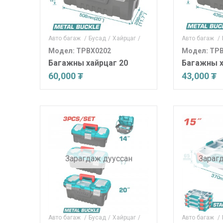
Авто багаж
/
Бусад
/
Хайрцаг
/
Авто багаж
/
Модел: TPBX0202
Модел: TP
Багажны хайрцаг 20
Багажны х
60,000 ₮
43,000 ₮
Зарагдаж дууссан
Зараг
Авто багаж
/
Бусад
/
Хайрцаг
/
Авто багаж
/