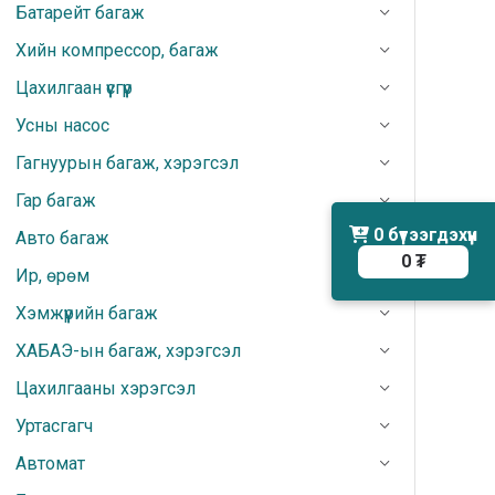
Батарейт багаж
Хийн компрессор, багаж
Цахилгаан үүсгүүр
Усны насос
Гагнуурын багаж, хэрэгсэл
Гар багаж
0
бүтээгдэхүүн
Авто багаж
0 ₮
Ир, өрөм
Хэмжүүрийн багаж
ХАБАЭ-ын багаж, хэрэгсэл
Цахилгааны хэрэгсэл
Уртасгагч
Автомат