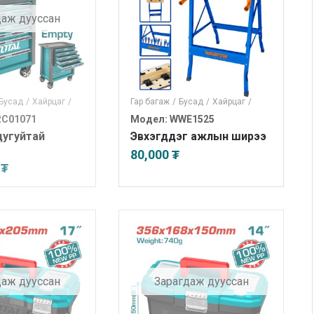
даж дууссан
Бусад
/
Хайрцаг
/
Гар багаж
/
Бусад
/
Хайрцаг
/
RC01071
Модел: WWE1525
дугуйтай
Эвхэгддэг ажлын ширээ
80,000 ₮
 ₮
даж дууссан
Зарагдаж дууссан