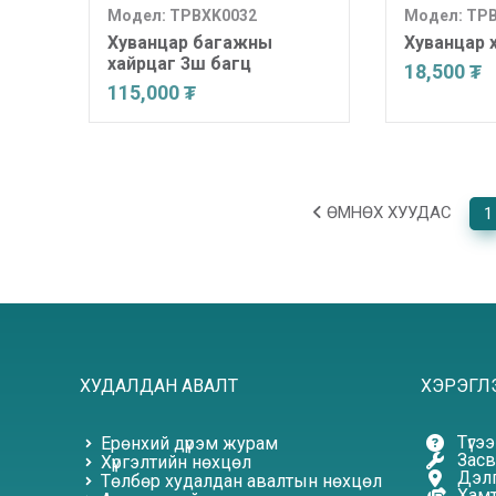
Модел: TPBXK0032
Модел: TP
Хуванцар багажны
Хуванцар 
хайрцаг 3ш багц
18,500 ₮
115,000 ₮
ӨМНӨХ ХУУДАС
1
ХУДАЛДАН АВАЛТ
ХЭРЭГЛ
Түгэ
Ерөнхий дүрэм журам
Засв
Хүргэлтийн нөхцөл
Дэлг
Төлбөр худалдан авалтын нөхцөл
Хамт