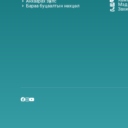
Анхаарах зүйлс
Мэдэ
Бараа буцаалтын нөхцөл
Захи