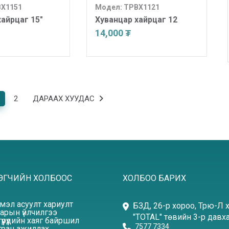
BX1151
Модел: TPBX1121
хайрцаг 15"
Хуванцар хайрцаг 12
14,000 ₮
2
ДАРААХ ХУУДАС
ЭГЧИЙН ХОЛБООС
ХОЛБОО БАРИХ
эмэл асуулт хариулт
БЗД, 26-р хороо, Трю-Л 
арын үйлчилгээ
"TOTAL" төвийн 3-р давха
үүрүүдийн хаяг байршил
7577 7334
ран ажиллах