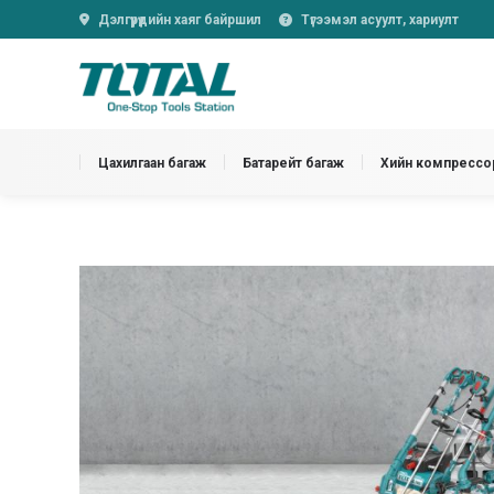
Дэлгүүрүүдийн хаяг байршил
Түгээмэл асуулт, хариулт
Цахилгаан багаж
Батарейт багаж
Хийн компрессор