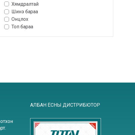
Хямдралтай
Шинэ бараа
Онцлох
Топ бараа
АЛБАН ЁСНЫ ДИСТРИБЮТОР
хотхон
рт.