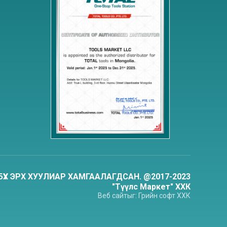
БҮХ ЭРХ ХУУЛИАР ХАМГААЛАГДСАН. @2017-2023
"Түүлс Маркет" ХХК
Веб сайт
ыг:
Грийн софт
ХХК