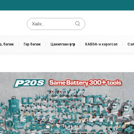
, багаж
Гар багаж
Цахилгаан үүсгүүр
ХАБЭА-н хэрэгсэл
Сэл