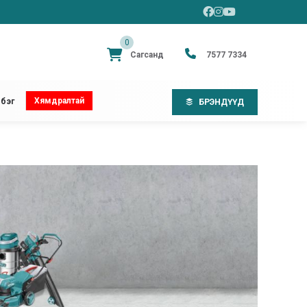
0
Сагсанд
7577 7334
Хямдралтай
бэг
БРЭНДҮҮД