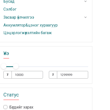
Бусад
Сэлбэг
Засвар үйлчилгээ
Аккумлятор&цэнэг хураагуур
Цэцэрлэгжүүлэлтийн багаж
Үнэ
₮
₮
Статус
Бүгдийг харах