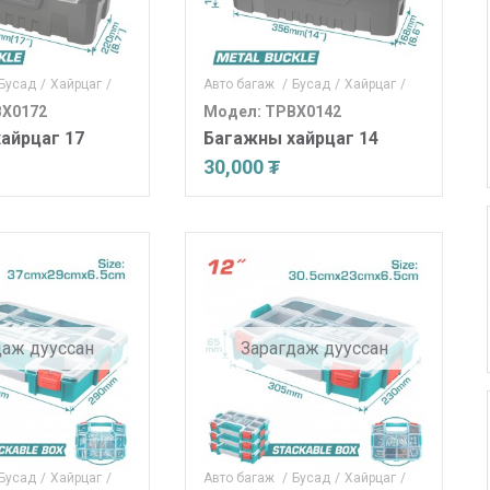
Бусад
/
Хайрцаг
/
Авто багаж
/
Бусад
/
Хайрцаг
/
BX0172
Модел: TPBX0142
айрцаг 17
Багажны хайрцаг 14
30,000 ₮
даж дууссан
Зарагдаж дууссан
Бусад
/
Хайрцаг
/
Авто багаж
/
Бусад
/
Хайрцаг
/