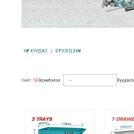
НҮҮР ХУУДАС
БҮТЭЭГДЭХҮҮН
Нийт:
16
Эрэмбэлэх:
Хуудасл