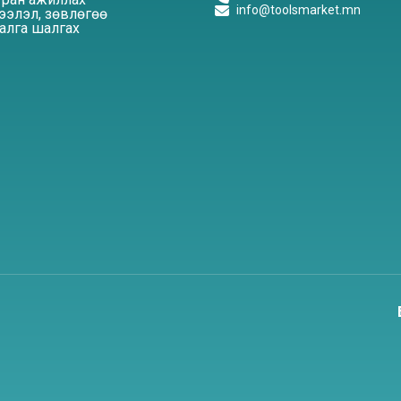
info@toolsmarket.mn
элэл, зөвлөгөө
алга шалгах