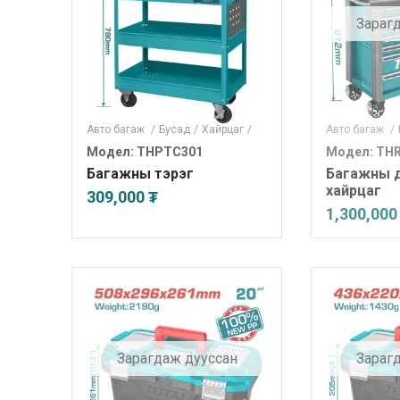
Зараг
Авто багаж
/
Бусад
/
Хайрцаг
/
Авто багаж
/
Модел: THPTC301
Модел: TH
Багажны тэрэг
Багажны 
хайрцаг
309,000 ₮
1,300,000
Зарагдаж дууссан
Зараг