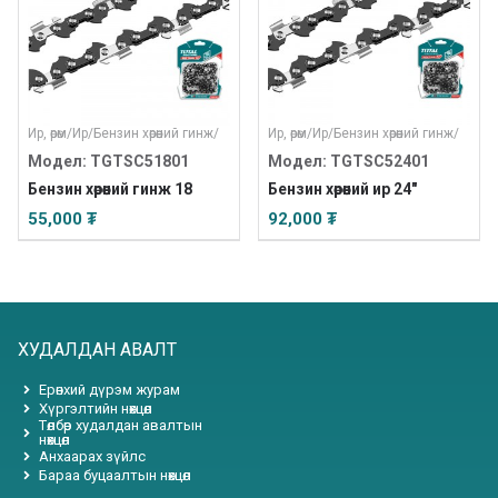
Ир, өрөм
/
Ир
/
Бензин хөрөөний гинж
/
Ир, өрөм
/
Ир
/
Бензин хөрөөний гинж
/
Модел: TGTSC51801
Модел: TGTSC52401
Бензин хөрөөний гинж 18
Бензин хөрөөний ир 24"
55,000 ₮
92,000 ₮
ХУДАЛДАН АВАЛТ
Ерөнхий дүрэм журам
Хүргэлтийн нөхцөл
Төлбөр худалдан авалтын
нөхцөл
Анхаарах зүйлс
Бараа буцаалтын нөхцөл