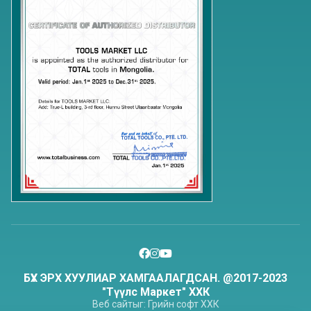
БҮХ ЭРХ ХУУЛИАР ХАМГААЛАГДСАН. @2017-2023
"Түүлс Маркет" ХХК
Веб сайт
ыг:
Грийн софт
ХХК