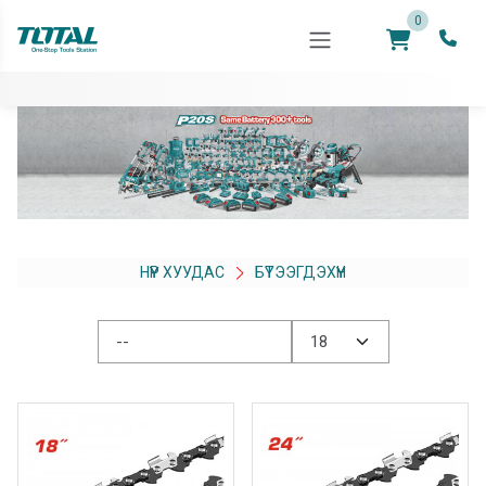
0
НҮҮР ХУУДАС
БҮТЭЭГДЭХҮҮН