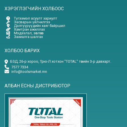
ХЭРЭГЛЭГЧИЙН ХОЛБООС
Түгээмэл асуулт хариулт
Засварын үйлчилгээ
Дэлгүүрүүдийн хаяг байршил
Хамтран ажиллах
Мэдээлэл, зөвлөгөө
Захиалга шалгах
ХОЛБОО БАРИХ
БЗД, 26-р хороо, Трю-Л хотхон "TOTAL" төвийн 3-р давхарт.
7577 7334
info@toolsmarket.mn
АЛБАН ЁСНЫ ДИСТРИБЮТОР